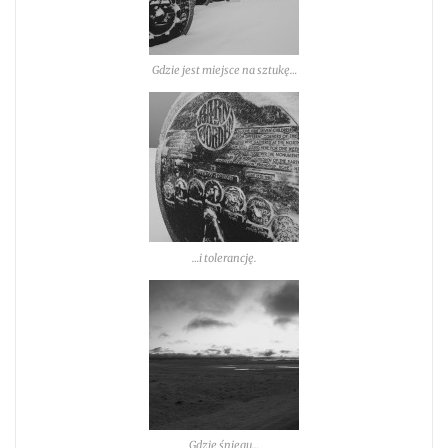
Gdzie jest miejsce na sztukę…
…i tolerancję.
Gdzie śniegu…