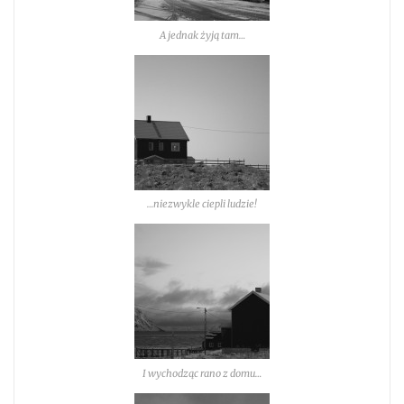
A jednak żyją tam…
…niezwykle ciepli ludzie!
I wychodząc rano z domu…