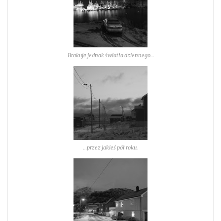
Brakuje jednak światła dziennego…
…przez jakieś pół roku.