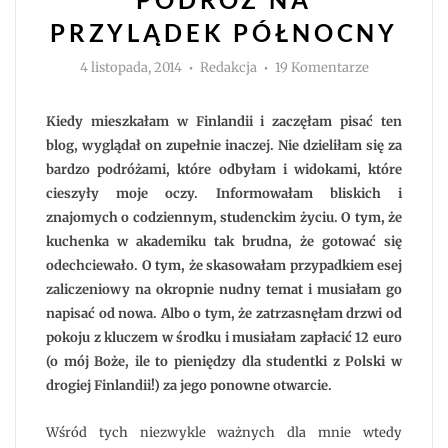
PRZYLĄDEK PÓŁNOCNY
Autor
do
4 listopada, 2014
Redakcja
19 Komentarze
Sentymenta
podróż
na
Przylądek
Kiedy mieszkałam w Finlandii i zaczęłam pisać ten
Północny
blog, wyglądał on zupełnie inaczej. Nie dzieliłam się za
bardzo podróżami, które odbyłam i widokami, które
cieszyły moje oczy. Informowałam bliskich i
znajomych o codziennym, studenckim życiu. O tym, że
kuchenka w akademiku tak brudna, że gotować się
odechciewało. O tym, że skasowałam przypadkiem esej
zaliczeniowy na okropnie nudny temat i musiałam go
napisać od nowa. Albo o tym, że zatrzasnęłam drzwi od
pokoju z kluczem w środku i musiałam zapłacić 12 euro
(o mój Boże, ile to pieniędzy dla studentki z Polski w
drogiej Finlandii!) za jego ponowne otwarcie.
Wśród tych niezwykle ważnych dla mnie wtedy