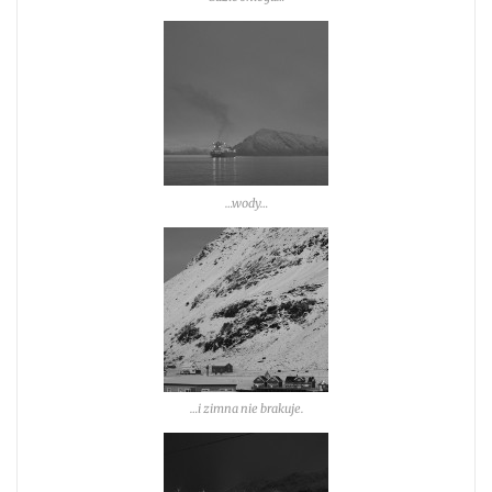
…wody…
…i zimna nie brakuje.