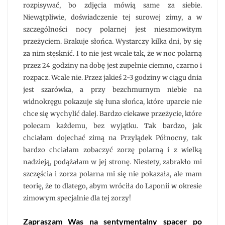
rozpisywać, bo zdjęcia mówią same za siebie.
Niewątpliwie, doświadczenie tej surowej zimy, a w
szczególności nocy polarnej jest niesamowitym
przeżyciem. Brakuje słońca. Wystarczy kilka dni, by się
za nim stęsknić. I to nie jest wcale tak, że w noc polarną
przez 24 godziny na dobę jest zupełnie ciemno, czarno i
rozpacz. Wcale nie. Przez jakieś 2-3 godziny w ciągu dnia
jest szarówka, a przy bezchmurnym niebie na
widnokręgu pokazuje się łuna słońca, które uparcie nie
chce się wychylić dalej. Bardzo ciekawe przeżycie, które
polecam każdemu, bez wyjątku. Tak bardzo, jak
chciałam dojechać zimą na Przylądek Północny, tak
bardzo chciałam zobaczyć zorzę polarną i z wielką
nadzieją, podążałam w jej stronę. Niestety, zabrakło mi
szczęścia i zorza polarna mi się nie pokazała, ale mam
teorię, że to dlatego, abym wróciła do Laponii w okresie
zimowym specjalnie dla tej zorzy!
Zapraszam Was na sentymentalny spacer po