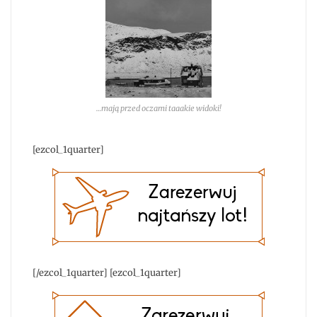
…mają przed oczami taaakie widoki!
[ezcol_1quarter]
[/ezcol_1quarter] [ezcol_1quarter]