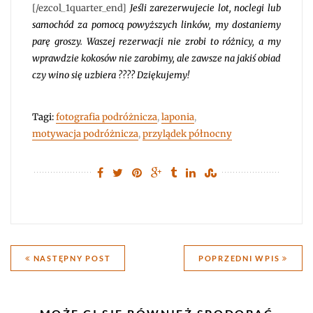
[/ezcol_1quarter_end]
Jeśli zarezerwujecie lot, noclegi lub
samochód za pomocą powyższych linków, my dostaniemy
parę groszy. Waszej rezerwacji nie zrobi to różnicy, a my
wprawdzie kokosów nie zarobimy, ale zawsze na jakiś obiad
czy wino się uzbiera ???? Dziękujemy!
Tagi:
fotografia podróżnicza
,
laponia
,
motywacja podróżnicza
,
przylądek północny
Nawigacja
NASTĘPNY POST
POPRZEDNI WPIS
wpisu
PODOBNE