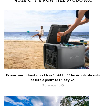
MOŻE CI SIĘ RÓWNIEŻ SPODOBAĆ
WPISY
Przenośna lodówka EcoFlow GLACIER Classic – doskonała
na letnie podróże i nie tylko!
3 czerwca, 2025