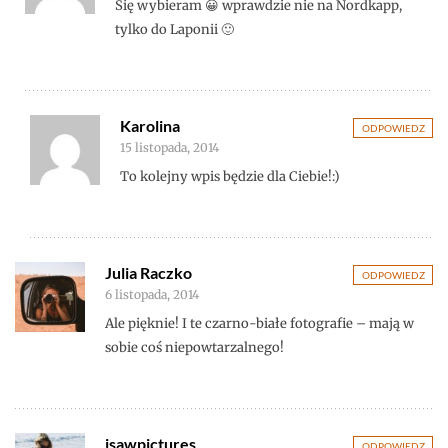
Się wybieram 😀 wprawdzie nie na Nordkapp,
tylko do Laponii 🙂
Karolina
ODPOWIEDZ
15 listopada, 2014
To kolejny wpis będzie dla Ciebie!:)
Julia Raczko
ODPOWIEDZ
6 listopada, 2014
Ale pięknie! I te czarno-białe fotografie – mają w
sobie coś niepowtarzalnego!
isawpictures
ODPOWIEDZ