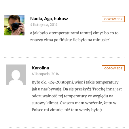
Nadia, Aga, Łukasz
ODPOWIEDZ
4 listopada, 2014
a jak było z temperaturami tamtej zimy? bo co to
znaczy zima po fińsku? ile było na minusie?
Karolina
ODPOWIEDZ
4 listopada, 2014
Było ok. -15/-20 stopni, więc i takie temperatury
jak u nas bywają. Da się przeżyć:) Trochę inna jest
odczuwalność tej temperatury ze względu na
surowy klimat. Czasem mam wrażenie, że tu w
Polsce mi zimniej niż tam wtedy było:)