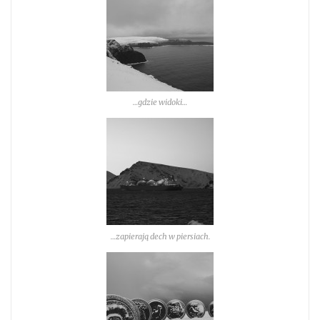
…gdzie widoki…
…zapierają dech w piersiach.