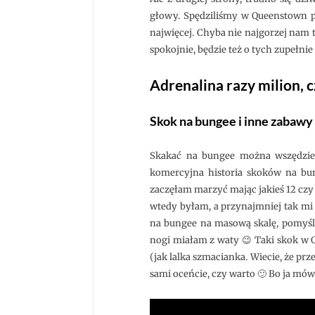
głowy. Spędziliśmy w Queenstown pra
najwięcej. Chyba nie najgorzej nam 
spokojnie, będzie też o tych zupełn
Adrenalina razy milion, cz
Skok na bungee i inne zabawy 
Skakać na bungee można wszędzie n
komercyjna historia skoków na bun
zaczęłam marzyć mając jakieś 12 czy
wtedy byłam, a przynajmniej tak mi 
na bungee na masową skalę, pomyśla
nogi miałam z waty 😉 Taki skok w Q
(jak lalka szmacianka. Wiecie, że prz
sami oceńcie, czy warto 🙂 Bo ja mówi