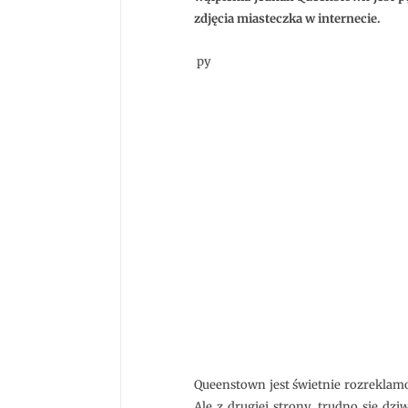
zdjęcia miasteczka w internecie.
py
Queenstown jest świetnie rozreklamow
Ale z drugiej strony, trudno się dzi