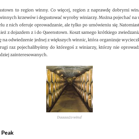
nstown to region winny. Co więcej, region z naprawdę dobrymi wi
 winnych krzewów i degustować wyroby winiarzy. Można pojechać na w
lu z nich oferuje oprowadzanie, ale tylko po umówieniu się. Natomiast
nież z dojazdem z i do Queenstown. Koszt samego krótkiego zwiedzani
 na odwiedzenie jednej z większych winnic, która organizuje wycieczki
rugi raz pojechalibyśmy do któregoś z winiarzy, którzy nie oprowadz
rdziej zainteresowanych.
Duuuuużo wina!
s Peak