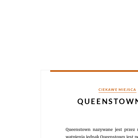
Kategorie
CIEKAWE MIEJSCA
QUEENSTOWN
Queenstown nazywane jest przez ni
wątpienia jednak Queenstown jest pę