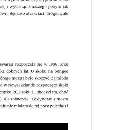
piej i wycisnąć z naszego pobytu jak
wn. Będzie o atrakcjach drogich, ale
Kawarau rozpoczęła się w 1988 roku
lka dobrych lat. O skoku na bungee
którego można było skoczyć. Za młoda
to w Nowej Zelandii rozpoczęto skoki
czątku 2017 roku i… skoczyłam, choć
). Ale zobaczcie, jak dyndam z mostu
niu nie miałam do tej pory pojęcia?) i