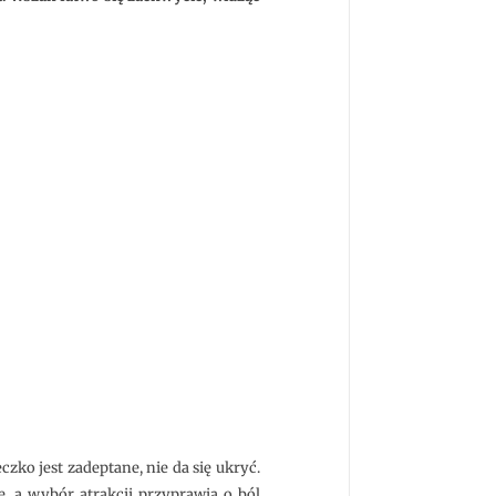
zko jest zadeptane, nie da się ukryć.
ie, a wybór atrakcji przyprawia o ból