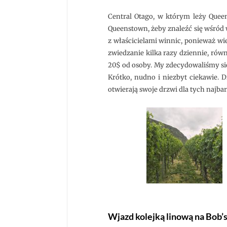
Central Otago, w którym leży Quee
Queenstown, żeby znaleźć się wśród
z właścicielami winnic, ponieważ wie
zwiedzanie kilka razy dziennie, rów
20$ od osoby. My zdecydowaliśmy się
Krótko, nudno i niezbyt ciekawie. D
otwierają swoje drzwi dla tych najba
Wjazd kolejką linową na Bob’