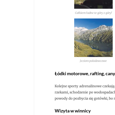
Całkiem ładne te góry z góry!
Jezioro polodowcowe
Łódki motorowe, rafting, canyo
Kolejne sporty adrenalinowe czekają 
rzekami, schodzenie po wodospadach (o
powody do pozbycia się gotówki, bo 
Wizyta w winnicy