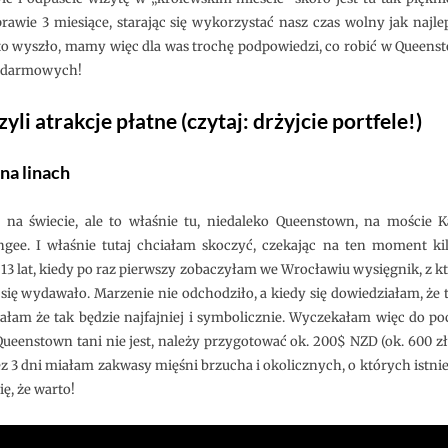
wie 3 miesiące, starając się wykorzystać nasz czas wolny jak najle
to wyszło, mamy więc dla was trochę podpowiedzi, co robić w Queensto
ie darmowych!
yli atrakcje płatne (czytaj: drżyjcie portfele!)
na linach
a świecie, ale to właśnie tu, niedaleko Queenstown, na moście 
gee. I właśnie tutaj chciałam skoczyć, czekając na ten moment ki
 13 lat, kiedy po raz pierwszy zobaczyłam we Wrocławiu wysięgnik, z 
się wydawało. Marzenie nie odchodziło, a kiedy się dowiedziałam, że 
łam że tak będzie najfajniej i symbolicznie. Wyczekałam więc do po
ueenstown tani nie jest, należy przygotować ok. 200$ NZD (ok. 600 zł
ez 3 dni miałam zakwasy mięśni brzucha i okolicznych, o których istnie
ę, że warto!