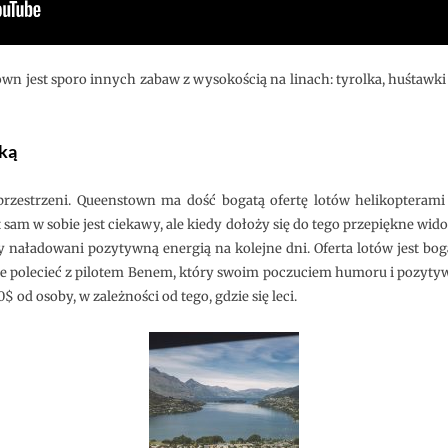
n jest sporo innych zabaw z wysokością na linach: tyrolka, huśtawki 
tką
rzestrzeni. Queenstown ma dość bogatą ofertę lotów helikopterami
 sam w sobie jest ciekawy, ale kiedy dołoży się do tego przepiękne wid
śmy naładowani pozytywną energią na kolejne dni. Oferta lotów jest b
góle polecieć z pilotem Benem, który swoim poczuciem humoru i pozytywn
0$ od osoby, w zależności od tego, gdzie się leci.