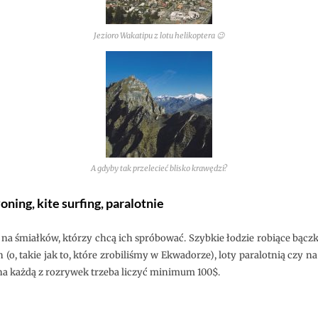
Jezioro Wakatipu z lotu helikoptera 😉
A gdyby tak przelecieć blisko krawędzi?
ning, kite surfing, paralotnie
na śmiałków, którzy chcą ich spróbować. Szybkie łodzie robiące bączk
, takie jak to, które zrobiliśmy w Ekwadorze), loty paralotnią czy na 
na każdą z rozrywek trzeba liczyć minimum 100$.