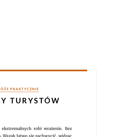
ÓŻE PRAKTYCZNIE
MY TURYSTÓW
w ekstremalnych robi wrażenie. Bez
a. Wszak łatwo się zachwycić, widząc