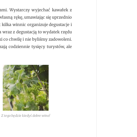
nami. Wystarczy wyjechać kawałek z
łasną rękę, umawiając się uprzednio
 kilka winnic organizuje degustacje i
a wraz z degustacją to wydatek rzędu
 co chwilę i nie byliśmy zadowoleni.
ają codziennie tysięcy turystów, ale
Z tego będzie kiedyś dobre wino!