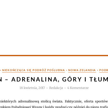
•
•
•
NIEKOŃCZĄCA SIĘ PODRÓŻ POŚLUBNA
NOWA ZELANDIA
PODR
 – ADRENALINA, GÓRY I TŁU
Autor
do
18 kwietnia, 2017
Redakcja
4 Komentarze
Queenstown
–
adrenalina,
góry
ektórych adrenalinową stolicą świata. Faktycznie, oferta sportó
i
tłumy
pkiem Południowej Wyspy i każdy prędzej czy później do niego trafi