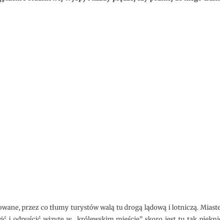
turystów
ane, przez co tłumy turystów walą tu drogą lądową i lotniczą. Miastec
wić i odpuścić wizytę w „królewskim mieście” skoro jest tu tak piękn