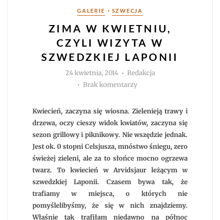
Kategorie
•
GALERIE
SZWECJA
ZIMA W KWIETNIU,
CZYLI WIZYTA W
SZWEDZKIEJ LAPONII
Autor
24 kwietnia, 2014
Redakcja
do
Brak komentarzy
Zima
w
kwietniu,
czyli
Kwiecień, zaczyna się wiosna. Zielenieją trawy i
wizyta
w
drzewa, oczy cieszy widok kwiatów, zaczyna się
szwedzkiej
sezon grillowy i piknikowy. Nie wszędzie jednak.
Laponii
Jest ok. 0 stopni Celsjusza, mnóstwo śniegu, zero
świeżej zieleni, ale za to słońce mocno ogrzewa
twarz. To kwiecień w Arvidsjaur leżącym w
szwedzkiej Laponii. Czasem bywa tak, że
trafiamy w miejsca, o których nie
pomyślelibyśmy, że się w nich znajdziemy.
Właśnie tak trafiłam niedawno na północ