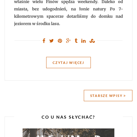
właśnie wielu Finów spędza weekendy. Daleko od
miasta, bez udogodnień, na łonie natury Po 7-
kilometrowym spacerze dotarliśmy do domku nad
jeziorem w środku lasu.
CZYTAJ WIĘCEJ
Nawigacja
STARSZE WPISY
po
wpisach
CO U NAS SŁYCHAĆ?