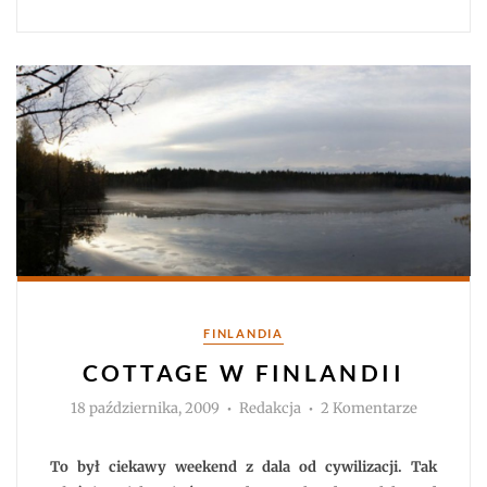
Kategorie
FINLANDIA
COTTAGE W FINLANDII
Autor
do
18 października, 2009
Redakcja
2 Komentarze
Cottage
w
Finlandii
To był ciekawy weekend z dala od cywilizacji. Tak