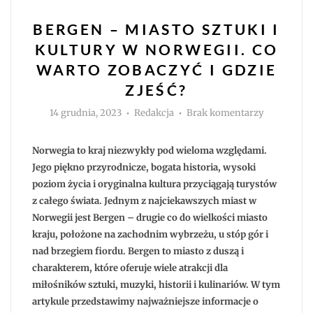
BERGEN – MIASTO SZTUKI I
KULTURY W NORWEGII. CO
WARTO ZOBACZYĆ I GDZIE
ZJEŚĆ?
Autor
do
14 grudnia, 2023
Redakcja
Brak komentarzy
Bergen
–
miasto
sztuki
Norwegia to kraj niezwykły pod wieloma względami.
i
kultury
Jego piękno przyrodnicze, bogata historia, wysoki
w
poziom życia i oryginalna kultura przyciągają turystów
Norwegii.
Co
z całego świata. Jednym z najciekawszych miast w
warto
zobaczyć
Norwegii jest Bergen – drugie co do wielkości miasto
i
gdzie
kraju, położone na zachodnim wybrzeżu, u stóp gór i
zjeść?
nad brzegiem fiordu. Bergen to miasto z duszą i
charakterem, które oferuje wiele atrakcji dla
miłośników sztuki, muzyki, historii i kulinariów. W tym
artykule przedstawimy najważniejsze informacje o