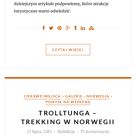
dzisiejszym artykule podpowiemy, które atrakcje
turystyczne warto odwiedzić.
CZYTAJ WIĘCEJ
Kategorie
•
•
•
CIEKAWE MIEJSCA
GALERIE
NORWEGIA
POMYSŁ NA WEEKEND
TROLLTUNGA –
TREKKING W NORWEGII
Autor
do
27 lipca, 2015
Redakcja
75 Komentarze
Trolltunga