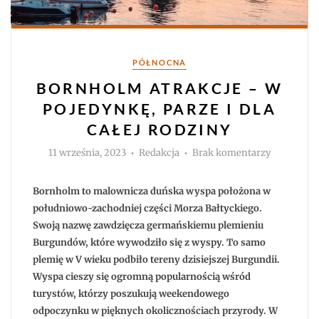
Kategorie
PÓŁNOCNA
BORNHOLM ATRAKCJE – W
POJEDYNKĘ, PARZE I DLA
CAŁEJ RODZINY
Autor
do
11 września, 2023
Redakcja
Brak komentarzy
Bornholm
atrakcje
–
w
Bornholm to malownicza duńska wyspa położona w
pojedynkę
parze
południowo-zachodniej części Morza Bałtyckiego.
i
Swoją nazwę zawdzięcza germańskiemu plemieniu
dla
całej
Burgundów, które wywodziło się z wyspy. To samo
rodziny
plemię w V wieku podbiło tereny dzisiejszej Burgundii.
Wyspa cieszy się ogromną popularnością wśród
turystów, którzy poszukują weekendowego
odpoczynku w pięknych okolicznościach przyrody. W