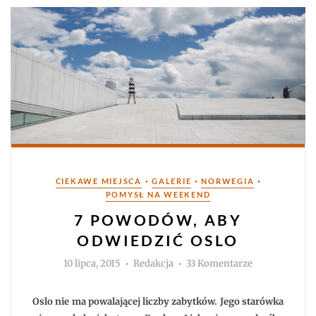
Kategorie
•
•
•
CIEKAWE MIEJSCA
GALERIE
NORWEGIA
POMYSŁ NA WEEKEND
7 POWODÓW, ABY
ODWIEDZIĆ OSLO
Autor
do
10 lipca, 2015
Redakcja
33 Komentarze
7
powodów,
aby
odwiedzić
Oslo nie ma powalającej liczby zabytków. Jego starówka
Oslo