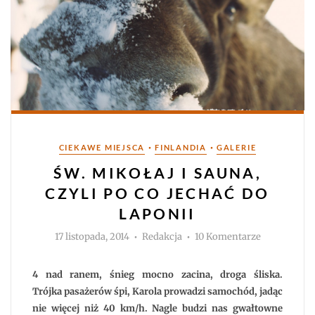
Kategorie
•
•
CIEKAWE MIEJSCA
FINLANDIA
GALERIE
ŚW. MIKOŁAJ I SAUNA,
CZYLI PO CO JECHAĆ DO
LAPONII
Autor
do
17 listopada, 2014
Redakcja
10 Komentarze
Św.
Mikołaj
i
sauna,
4 nad ranem, śnieg mocno zacina, droga śliska.
czyli
po
Trójka pasażerów śpi, Karola prowadzi samochód, jadąc
co
nie więcej niż 40 km/h. Nagle budzi nas gwałtowne
jechać