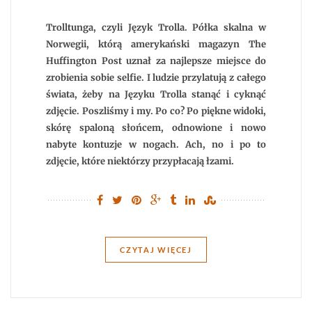
–
trekking
w
Trolltunga, czyli Język Trolla. Półka skalna w
Norwegii
Norwegii, którą amerykański magazyn The
Huffington Post uznał za najlepsze miejsce do
zrobienia sobie selfie. I ludzie przylatują z całego
świata, żeby na Języku Trolla stanąć i cyknąć
zdjęcie. Poszliśmy i my. Po co? Po piękne widoki,
skórę spaloną słońcem, odnowione i nowo
nabyte kontuzje w nogach. Ach, no i po to
zdjęcie, które niektórzy przypłacają łzami.
CZYTAJ WIĘCEJ