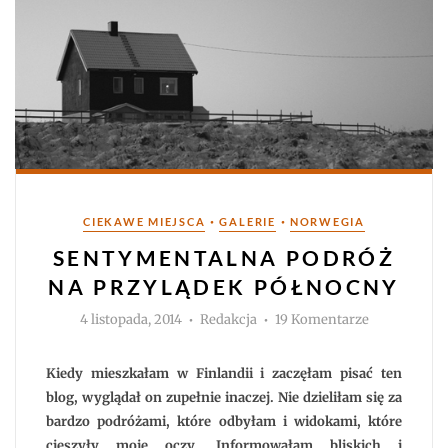
Kategorie
•
•
CIEKAWE MIEJSCA
GALERIE
NORWEGIA
SENTYMENTALNA PODRÓŻ
NA PRZYLĄDEK PÓŁNOCNY
Autor
do
4 listopada, 2014
Redakcja
19 Komentarze
Sentymenta
podróż
na
Przylądek
Kiedy mieszkałam w Finlandii i zaczęłam pisać ten
Północny
blog, wyglądał on zupełnie inaczej. Nie dzieliłam się za
bardzo podróżami, które odbyłam i widokami, które
cieszyły moje oczy. Informowałam bliskich i