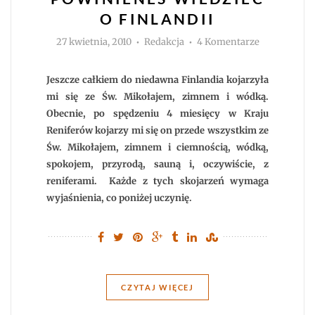
O FINLANDII
Autor
do
27 kwietnia, 2010
Redakcja
4 Komentarze
6
rzeczy,
które
powinieneś
Jeszcze całkiem do niedawna Finlandia kojarzyła
wiedzieć
o
mi się ze Św. Mikołajem, zimnem i wódką.
Finlandii
Obecnie, po spędzeniu 4 miesięcy w Kraju
Reniferów kojarzy mi się on przede wszystkim ze
Św. Mikołajem, zimnem i ciemnością, wódką,
spokojem, przyrodą, sauną i, oczywiście, z
reniferami. Każde z tych skojarzeń wymaga
wyjaśnienia, co poniżej uczynię.
CZYTAJ WIĘCEJ