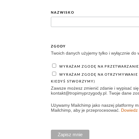
NAZWISKO
ZGODY
Twoich danych użyjemy tylko i wyłącznie do w
WYRAŻAM ZGODĘ NA PRZETWARZANIE
WYRAŻAM ZGODĘ NA OTRZYMYWANIE INFORMACJI O PRODUKTACH
KIEDYŚ STWORZYMY)
Zawsze możesz zmienić zdanie i wypisać się 
kontakt@tropimyprzygody.pl
. Twoje dane zo
Używamy Mailchimp jako naszej platformy m
Mailchimp, aby je przeprocesować.
Dowiedz 