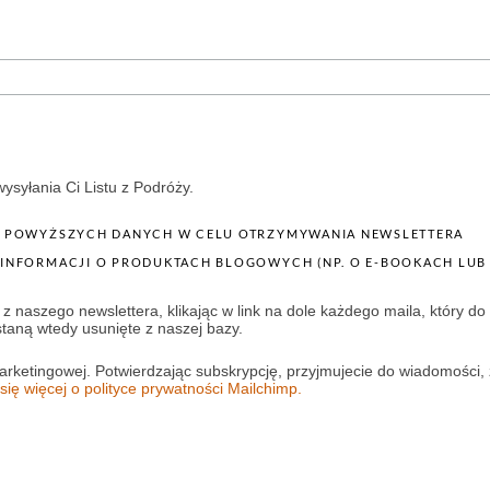
ysyłania Ci Listu z Podróży.
 POWYŻSZYCH DANYCH W CELU OTRZYMYWANIA NEWSLETTERA
 BLOGOWYCH (NP. O E-BOOKACH LUB INNYCH PRODUKTACH, JEŚLI TAKIE
z naszego newslettera, klikając w link na dole każdego maila, który do
staną wtedy usunięte z naszej bazy.
arketingowej. Potwierdzając subskrypcję, przyjmujecie do wiadomośc
się więcej o polityce prywatności Mailchimp.