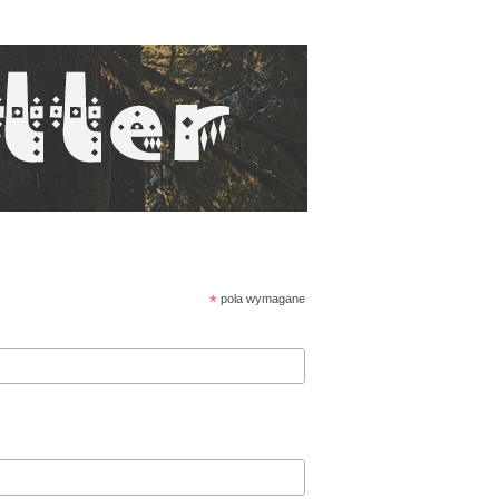
*
pola wymagane