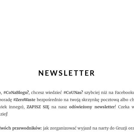
NEWSLETTER
o,
#CoNaBlogu?
, chcesz wiedzieć
#CoUNas?
szybciej niż na Facebook
 poradę
#ZeroWaste
bezpośrednio na twoją skrzynkę pocztową albo ch
wiek innego),
ZAPISZ SIĘ
na nasz
odświeżony newsletter
! Czeka w
ziej!
 dwóch przewodników:
jak zorganizować wyjazd na narty do Gruzji or