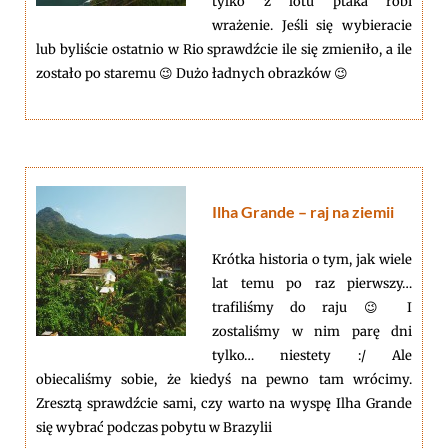
tylko z lotu ptaka robi
wrażenie. Jeśli się wybieracie
lub byliście ostatnio w Rio sprawdźcie ile się zmieniło, a ile
zostało po staremu 😉 Dużo ładnych obrazków 😉
Ilha Grande – raj na ziemii
Krótka historia o tym, jak wiele
lat temu po raz pierwszy…
trafiliśmy do raju 😉 I
zostaliśmy w nim parę dni
tylko… niestety :/ Ale
obiecaliśmy sobie, że kiedyś na pewno tam wrócimy.
Zresztą sprawdźcie sami, czy warto na wyspę Ilha Grande
się wybrać podczas pobytu w Brazylii