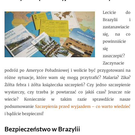
Lecicie do
Brazylii i
zastanawiacie
się, na co
powinniście
się
zaszczepić?
Zaczynacie
podróż po Ameryce Południowej i wolicie być przygotowani na
różne sytuacje, które wam się mogą przytrafić? Malaria? Zika?
Żółta febra i żółta książeczka szczepień? Czy jedno szczepienie
wystarczy, czy trzeba je powtarzać co jakiś czas? Jeszcze nie
wiecie? Koniecznie w takim razie sprawdźcie nasze
podsumowanie
Szczepienia przed wyjazdem – co warto wiedzieć
i bądźcie bezpieczni!
Bezpieczeństwo w Brazylii