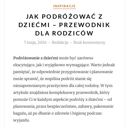
Kategorie
INSPIRACJE
JAK PODRÓŻOWAĆ Z
DZIEĆMI – PRZEWODNIK
DLA RODZICÓW
Autor
do
7 maja, 2026
Redakcja
Brak komentarzy
Jak
podróżować
z
dziećmi
Podróżowanie z dziećmi
może być zarówno
–
przewodnik
ekscytujące, jak i wyjątkowo wymagające. Warto jednak
dla
pamiętać, że odpowiednie przygotowanie i planowanie
rodziców
może sprawić, że wspólna podróż stanie się
niezapomnianym przeżyciem dla całej rodziny. W tym
artykule znajdziesz kompleksowy przewodnik, który
pomoże Ci w każdym aspekcie podróży z dziećmi – od
planowania, przez bezpieczeństwo, zabawy, pakowanie
bagażu, aż po dbanie o zdrowie i higienę podczas
wyjazdu.