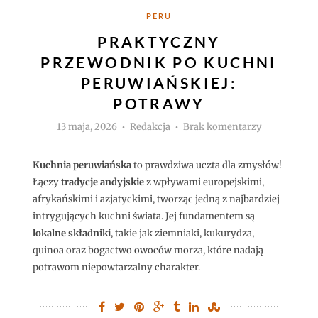
Kategorie
PERU
PRAKTYCZNY
PRZEWODNIK PO KUCHNI
PERUWIAŃSKIEJ:
POTRAWY
Autor
do
13 maja, 2026
Redakcja
Brak komentarzy
Praktyczny
przewodnik
po
kuchni
Kuchnia peruwiańska
to prawdziwa uczta dla zmysłów!
peruwiańskie
potrawy
Łączy
tradycje andyjskie
z wpływami europejskimi,
afrykańskimi i azjatyckimi, tworząc jedną z najbardziej
intrygujących kuchni świata. Jej fundamentem są
lokalne składniki
, takie jak ziemniaki, kukurydza,
quinoa oraz bogactwo owoców morza, które nadają
potrawom niepowtarzalny charakter.