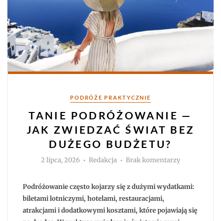
Kategorie
PODRÓŻE PRAKTYCZNIE
TANIE PODRÓŻOWANIE —
JAK ZWIEDZAĆ ŚWIAT BEZ
DUŻEGO BUDŻETU?
Autor
do
2 lipca, 2026
Redakcja
Brak komentarzy
Tanie
podróżowani
—
jak
Podróżowanie często kojarzy się z dużymi wydatkami:
zwiedzać
świat
biletami lotniczymi, hotelami, restauracjami,
bez
atrakcjami i dodatkowymi kosztami, które pojawiają się
dużego
budżetu?