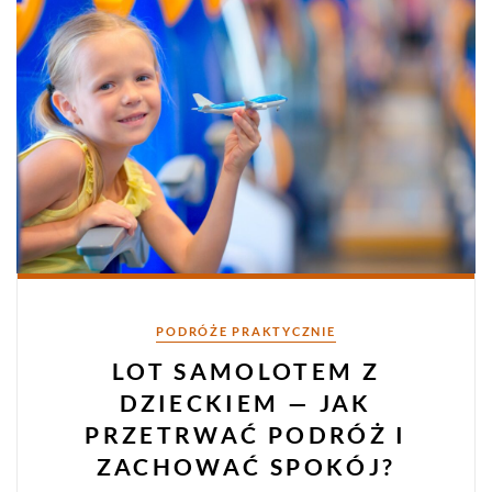
Kategorie
PODRÓŻE PRAKTYCZNIE
LOT SAMOLOTEM Z
DZIECKIEM — JAK
PRZETRWAĆ PODRÓŻ I
ZACHOWAĆ SPOKÓJ?