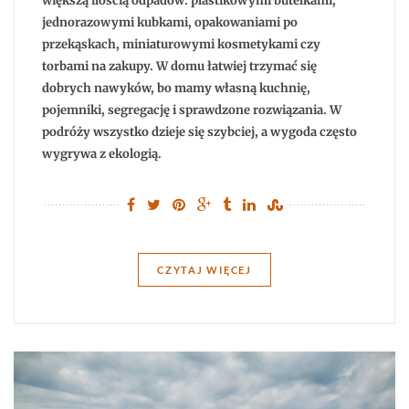
większą ilością odpadów: plastikowymi butelkami,
śmieci
podczas
jednorazowymi kubkami, opakowaniami po
wyjazdu?
przekąskach, miniaturowymi kosmetykami czy
torbami na zakupy. W domu łatwiej trzymać się
dobrych nawyków, bo mamy własną kuchnię,
pojemniki, segregację i sprawdzone rozwiązania. W
podróży wszystko dzieje się szybciej, a wygoda często
wygrywa z ekologią.
CZYTAJ WIĘCEJ