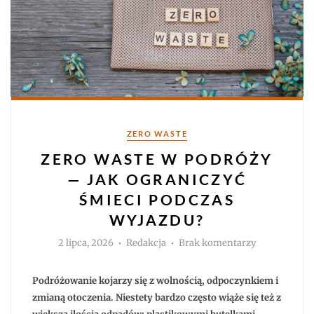
Kategorie
ZERO WASTE
ZERO WASTE W PODRÓŻY
— JAK OGRANICZYĆ
ŚMIECI PODCZAS
WYJAZDU?
Autor
do
2 lipca, 2026
Redakcja
Brak komentarzy
Zero
waste
w
podróży
Podróżowanie kojarzy się z wolnością, odpoczynkiem i
—
jak
zmianą otoczenia. Niestety bardzo często wiąże się też z
ograniczyć