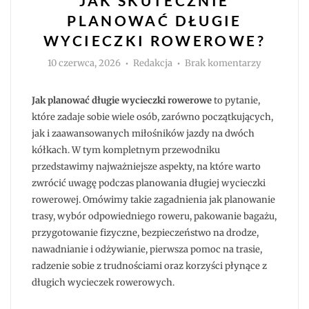
JAK SKUTECZNIE
PLANOWAĆ DŁUGIE
WYCIECZKI ROWEROWE?
Autor
do
10 czerwca, 2026
Redakcja
Brak komentarzy
Jak
skutecznie
planować
długie
Jak planować długie wycieczki rowerowe
to pytanie,
wycieczki
rowerowe?
które zadaje sobie wiele osób, zarówno początkujących,
jak i zaawansowanych miłośników jazdy na dwóch
kółkach. W tym kompletnym przewodniku
przedstawimy najważniejsze aspekty, na które warto
zwrócić uwagę podczas planowania długiej wycieczki
rowerowej. Omówimy takie zagadnienia jak planowanie
trasy, wybór odpowiedniego roweru, pakowanie bagażu,
przygotowanie fizyczne, bezpieczeństwo na drodze,
nawadnianie i odżywianie, pierwsza pomoc na trasie,
radzenie sobie z trudnościami oraz korzyści płynące z
długich wycieczek rowerowych.