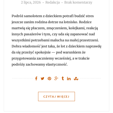
Autor
do
2 lipca, 2026
Redakcja
Brak komentarzy
Lot
samolotem
z
dzieckiem
Podróż samolotem z dzieckiem potrafi budzić stres
—
jak
jeszcze zanim rodzina dotrze na lotnisko. Rodzice
przetrwać
martwią się płaczem, zmęczeniem, kolejkami, reakcją
podróż
i
innych pasażerów i tym, czy uda się zapanować nad
zachować
spokój?
wszystkimi potrzebami malucha na małej przestrzeni.
Dobra wiadomość jest taka, że lot z dzieckiem naprawdę
da się przeżyć spokojnie — pod warunkiem że
przygotowania zaczniemy wcześniej, a w trakcie
podróży zachowamy elastyczność.
CZYTAJ WIĘCEJ