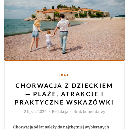
Kategorie
KRAJE
CHORWACJA Z DZIECKIEM
— PLAŻE, ATRAKCJE I
PRAKTYCZNE WSKAZÓWKI
Autor
do
2 lipca, 2026
Redakcja
Brak komentarzy
Chorwacja
z
dzieckiem
—
Chorwacja od lat należy do najchętniej wybieranych