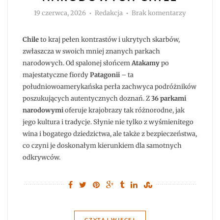
Autor
do
19 czerwca, 2026
Redakcja
Brak komentarzy
Przewodni
po
mniej
znanych
Chile
to kraj pełen kontrastów i ukrytych skarbów,
parkach
narodowy
zwłaszcza w swoich mniej znanych parkach
Chile
narodowych. Od spalonej słońcem
Atakamy
po
majestatyczne fiordy
Patagonii
– ta
południowoamerykańska perła zachwyca podróżników
poszukujących autentycznych doznań. Z
36 parkami
narodowymi
oferuje krajobrazy tak różnorodne, jak
jego kultura i tradycje. Słynie nie tylko z wyśmienitego
wina i bogatego dziedzictwa, ale także z bezpieczeństwa,
co czyni je doskonałym kierunkiem dla samotnych
odkrywców.
CZYTAJ WIĘCEJ