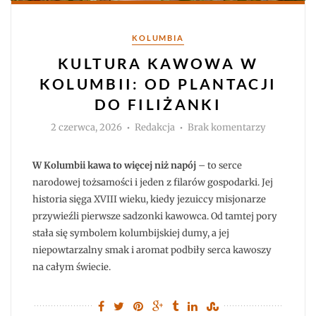
Kategorie
KOLUMBIA
KULTURA KAWOWA W
KOLUMBII: OD PLANTACJI
DO FILIŻANKI
Autor
do
2 czerwca, 2026
Redakcja
Brak komentarzy
Kultura
kawowa
w
Kolumbii:
W Kolumbii kawa to więcej niż napój
– to serce
od
plantacji
narodowej tożsamości i jeden z filarów gospodarki. Jej
do
historia sięga XVIII wieku, kiedy jezuiccy misjonarze
filiżanki
przywieźli pierwsze sadzonki kawowca. Od tamtej pory
stała się symbolem kolumbijskiej dumy, a jej
niepowtarzalny smak i aromat podbiły serca kawoszy
na całym świecie.