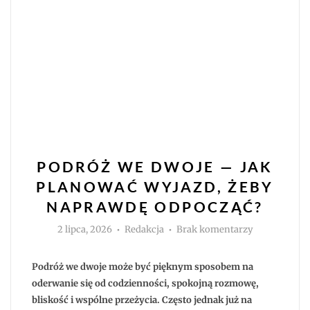
PODRÓŻ WE DWOJE — JAK
PLANOWAĆ WYJAZD, ŻEBY
NAPRAWDĘ ODPOCZĄĆ?
Autor
do
2 lipca, 2026
Redakcja
Brak komentarzy
Podróż
we
dwoje
—
Podróż we dwoje może być pięknym sposobem na
jak
planować
oderwanie się od codzienności, spokojną rozmowę,
wyjazd,
bliskość i wspólne przeżycia. Często jednak już na
żeby
naprawdę