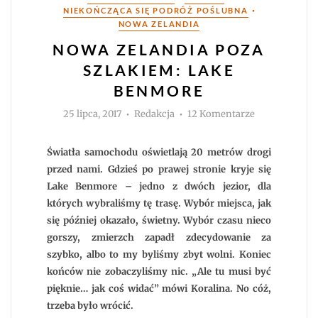
•
NIEKOŃCZĄCA SIĘ PODRÓŻ POŚLUBNA
NOWA ZELANDIA
NOWA ZELANDIA POZA
SZLAKIEM: LAKE
BENMORE
Autor
do
25 lipca, 2017
Redakcja
12 Komentarze
Nowa
Zelandia
poza
szlakiem:
Światła samochodu oświetlają 20 metrów drogi
Lake
Benmore
przed nami. Gdzieś po prawej stronie kryje się
Lake Benmore – jedno z dwóch jezior, dla
których wybraliśmy tę trasę. Wybór miejsca, jak
się później okazało, świetny. Wybór czasu nieco
gorszy, zmierzch zapadł zdecydowanie za
szybko, albo to my byliśmy zbyt wolni. Koniec
końców nie zobaczyliśmy nic. „Ale tu musi być
pięknie… jak coś widać” mówi Koralina. No cóż,
trzeba było wrócić.