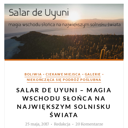
Kategorie
•
•
•
BOLIWIA
CIEKAWE MIEJSCA
GALERIE
NIEKOŃCZĄCA SIĘ PODRÓŻ POŚLUBNA
SALAR DE UYUNI – MAGIA
WSCHODU SŁOŃCA NA
NAJWIĘKSZYM SOLNISKU
ŚWIATA
Autor
do
25 maja, 2017
Redakcja
20 Komentarze
Salar