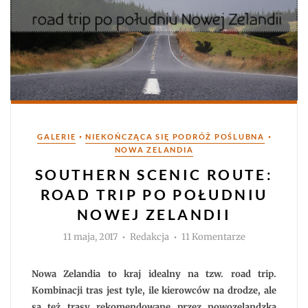
Kategorie
•
•
GALERIE
NIEKOŃCZĄCA SIĘ PODRÓŻ POŚLUBNA
NOWA ZELANDIA
SOUTHERN SCENIC ROUTE:
ROAD TRIP PO POŁUDNIU
NOWEJ ZELANDII
Autor
do
11 maja, 2017
Redakcja
11 Komentarze
Southern
Scenic
Route:
road
Nowa Zelandia to kraj idealny na tzw. road trip.
trip
po
Kombinacji tras jest tyle, ile kierowców na drodze, ale
południu
są też trasy rekomendowane przez nowozelandzką
Nowej