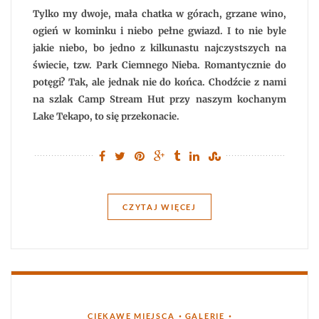
i
my.
Tylko my dwoje, mała chatka w górach, grzane wino,
Odcięci
od
ogień w kominku i niebo pełne gwiazd. I to nie byle
wszystkiego
jakie niebo, bo jedno z kilkunastu najczystszych na
w
Camp
świecie, tzw. Park Ciemnego Nieba. Romantycznie do
Stream
Hut
potęgi? Tak, ale jednak nie do końca. Chodźcie z nami
na szlak Camp Stream Hut przy naszym kochanym
Lake Tekapo, to się przekonacie.
CZYTAJ WIĘCEJ
Kategorie
•
•
CIEKAWE MIEJSCA
GALERIE