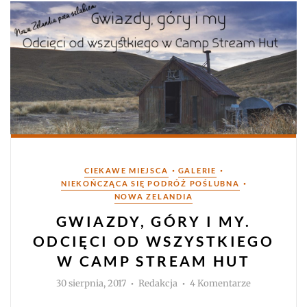
Kategorie
•
•
CIEKAWE MIEJSCA
GALERIE
•
NIEKOŃCZĄCA SIĘ PODRÓŻ POŚLUBNA
NOWA ZELANDIA
GWIAZDY, GÓRY I MY.
ODCIĘCI OD WSZYSTKIEGO
W CAMP STREAM HUT
Autor
do
30 sierpnia, 2017
Redakcja
4 Komentarze
Gwiazdy,
góry