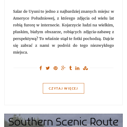
de
Uyuni
–
Salar de Uyuni to jedno z najbardziej znanych miejsc w
magia
wschodu
Ameryce Południowej, z którego zdjęcia od wielu lat
słońca
robią furorę w internecie. Kojarzycie ludzi na wielkim,
na
największym
płaskim, białym obszarze, robiących zdjęcia-zabawę z
solnisku
świata
perspektywą? To właśnie stąd te fotki pochodzą. Dajcie
się zabrać z nami w podróż do tego niezwykłego
miejsca.
CZYTAJ WIĘCEJ