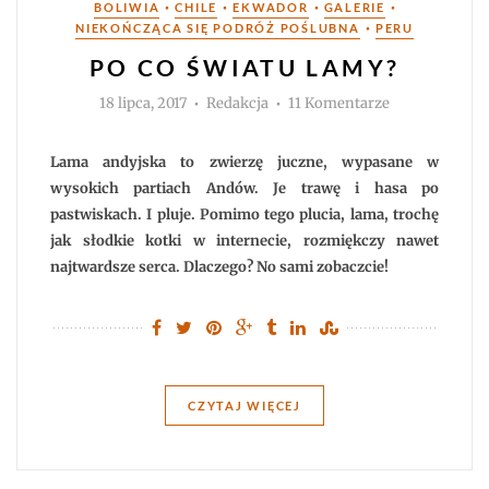
Kategorie
•
•
•
•
BOLIWIA
CHILE
EKWADOR
GALERIE
•
NIEKOŃCZĄCA SIĘ PODRÓŻ POŚLUBNA
PERU
PO CO ŚWIATU LAMY?
Autor
do
18 lipca, 2017
Redakcja
11 Komentarze
Po
co
światu
lamy?
Lama andyjska to zwierzę juczne, wypasane w
wysokich partiach Andów. Je trawę i hasa po
pastwiskach. I pluje. Pomimo tego plucia, lama, trochę
jak słodkie kotki w internecie, rozmiękczy nawet
najtwardsze serca. Dlaczego? No sami zobaczcie!
CZYTAJ WIĘCEJ