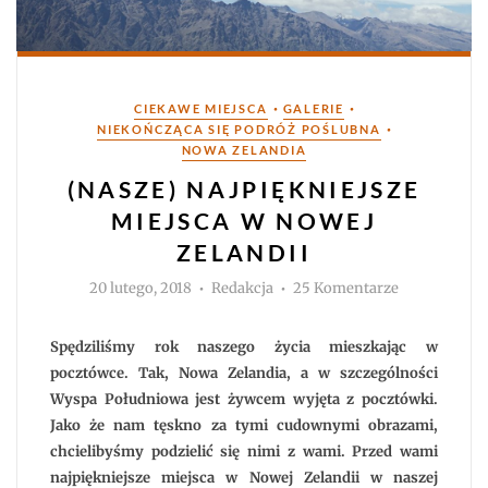
Kategorie
•
•
CIEKAWE MIEJSCA
GALERIE
•
NIEKOŃCZĄCA SIĘ PODRÓŻ POŚLUBNA
NOWA ZELANDIA
(NASZE) NAJPIĘKNIEJSZE
MIEJSCA W NOWEJ
ZELANDII
Autor
do
20 lutego, 2018
Redakcja
25 Komentarze
(nasze)
Najpiękniejs
miejsca
w
Spędziliśmy rok naszego życia mieszkając w
Nowej
Zelandii
pocztówce. Tak, Nowa Zelandia, a w szczególności
Wyspa Południowa jest żywcem wyjęta z pocztówki.
Jako że nam tęskno za tymi cudownymi obrazami,
chcielibyśmy podzielić się nimi z wami. Przed wami
najpiękniejsze miejsca w Nowej Zelandii w naszej