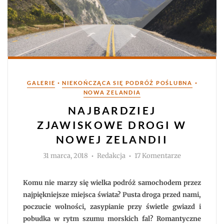
Kategorie
•
•
GALERIE
NIEKOŃCZĄCA SIĘ PODRÓŻ POŚLUBNA
NOWA ZELANDIA
NAJBARDZIEJ
ZJAWISKOWE DROGI W
NOWEJ ZELANDII
Autor
do
31 marca, 2018
Redakcja
17 Komentarze
Najbardziej
zjawiskowe
drogi
w
Komu nie marzy się wielka podróż samochodem przez
Nowej
Zelandii
najpiękniejsze miejsca świata? Pusta droga przed nami,
poczucie wolności, zasypianie przy świetle gwiazd i
pobudka w rytm szumu morskich fal? Romantyczne