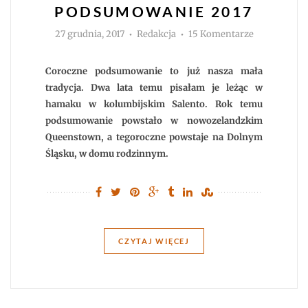
PODSUMOWANIE 2017
Autor
do
27 grudnia, 2017
Redakcja
15 Komentarze
Rok
w
Nowej
Zelandii.
Coroczne podsumowanie to już nasza mała
Podsumowa
2017
tradycja. Dwa lata temu pisałam je leżąc w
hamaku w kolumbijskim Salento. Rok temu
podsumowanie powstało w nowozelandzkim
Queenstown, a tegoroczne powstaje na Dolnym
Śląsku, w domu rodzinnym.
CZYTAJ WIĘCEJ