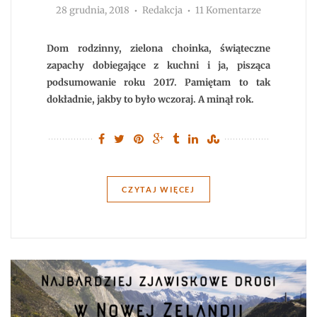
Autor
do
28 grudnia, 2018
Redakcja
11 Komentarze
2018.
Podsumowa
roku
Dom rodzinny, zielona choinka, świąteczne
zapachy dobiegające z kuchni i ja, pisząca
podsumowanie roku 2017. Pamiętam to tak
dokładnie, jakby to było wczoraj. A minął rok.
CZYTAJ WIĘCEJ