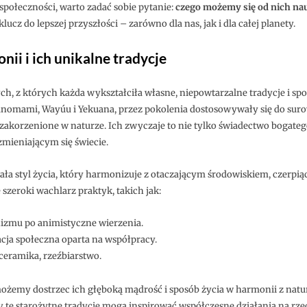
społeczności, warto zadać sobie pytanie:
czego możemy się od nich na
ucz do lepszej przyszłości – zarówno dla nas, jak i dla całej planety.
i i ich unikalne tradycje
h, z których każda wykształciła własne, niepowtarzalne tradycje i sp
vi, Yanomami, Wayúu i Yekuana, przez pokolenia dostosowywały się do s
zakorzenione w naturze. Ich zwyczaje to nie tylko świadectwo bogateg
zmieniającym się świecie.
ła styl życia, który harmonizuje z otaczającym środowiskiem, czerpią
zeroki wachlarz praktyk, takich jak:
izmu po animistyczne wierzenia.
cja społeczna oparta na współpracy.
ceramika, rzeźbiarstwo.
ożemy dostrzec ich głęboką mądrość i sposób życia w harmonii z natu
zy te starożytne tradycje mogą inspirować współczesne działania na r