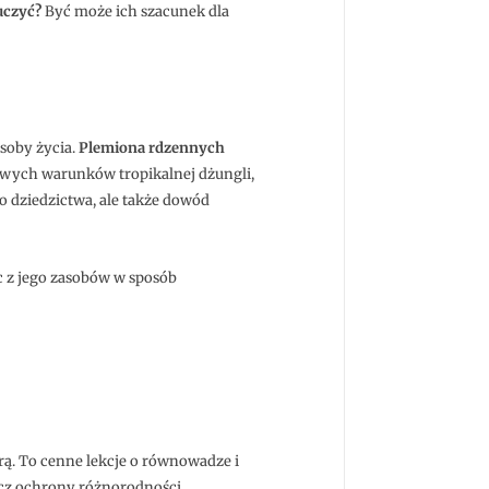
uczyć?
Być może ich szacunek dla
osoby życia.
Plemiona rdzennych
urowych warunków tropikalnej dżungli,
o dziedzictwa, ale także dowód
c z jego zasobów w sposób
rą. To cenne lekcje o równowadze i
zecz ochrony różnorodności