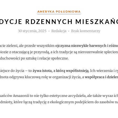
Kategorie
AMERYKA POŁUDNIOWA
ADYCJE RDZENNYCH MIESZKA
Autor
do
30 stycznia, 2025
Redakcja
Brak komentarzy
Kultura
i
tradycje
rdzennyc
cie zieleni, ale przede wszystkim
ojczyzna niezwykle barwnych i różn
mieszkań
Amazonii
ozie z otaczającą je przyrodą, a ich tradycje są nierozerwalnie spleci
 duchowości po sztukę i relacje społeczne.
miejsce do życia – to
żywa istota, z którą współistnieją
. Ich wierzenia i 
ólnota odgrywa kluczową rolę w organizacji życia, a
współpraca i dziele
ców Amazonii to nie tylko estetyczne arcydzieła, ale także wyraz ich t
zedmioty, które łączą tradycję z ekologicznym podejściem do zasobów 