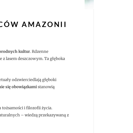
ŃCÓW AMAZONII
h
orodnych kultur
. Rdzenne
ców
one z lasem deszczowym. Ta głęboka
rytuały odzwierciedlają głęboki
nie się obowiązkami
stanowią
ożsamości i filozofii życia.
naturalnych – wiedzą przekazywaną z