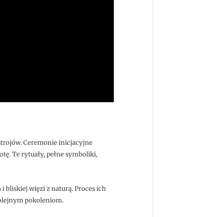
trojów. Ceremonie inicjacyjne
ę. Te rytuały, pełne symboliki,
 bliskiej więzi z naturą. Proces ich
kolejnym pokoleniom.