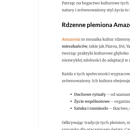
Patrząc na bogactwo kulturowe tych 
natury i zrównoważony styl życia to kl
Rdzenne plemiona Amazoni
Amazonia
to mozaika kultur rdzennyc
mieszkańców
, takie jak Piaroa, Ji
tworząc praktyki kulturowe głęboko 
niezwykłej zdolności do adaptacji w 
Każda z tych społeczności wypracowa
zrównoważony. Ich kultura obejmuje s
Duchowe rytuały
– od szaman
Życie wspólnotowe
– organiza
Sztuka i rzemiosło
– tkactwo, 
Odkrywając tradycje tych plemion, m
szacunku dla otaczającego świata. C