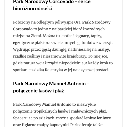
Park Narodowy Corcovado – serce
bioróżnorodności
Położony na odległym półwyspie Osa,
Park Narodowy
Corcovado
to jedno z najbardziej bioróżnorodnych
miejsc na Ziemi. Można tu spotkać
jaguary, tapiry,
egzotyczne ptaki
oraz wiele innych gatunków zwierząt.
Wędrując przez gęstą dżunglę, natkniesz się na
małpy,
rzadkie rośliny
i niesamowite krajobrazy. To miejsce,
gdzie natura wciąż rządzi niepodzielnie, a każdy krok to
spotkanie z dziką Kostaryką w jej najczystszej postaci.
Park Narodowy Manuel Antonio –
połączenie lasów i plaż
Park Narodowy Manuel Antonio
to niezwykłe
połączenie
tropikalnych lasów i malowniczych plaż
.
Spacerując po szlakach, można spotkać
leniwe leniwce
oraz
figlarne małpy kapucynki
. Park oferuje także