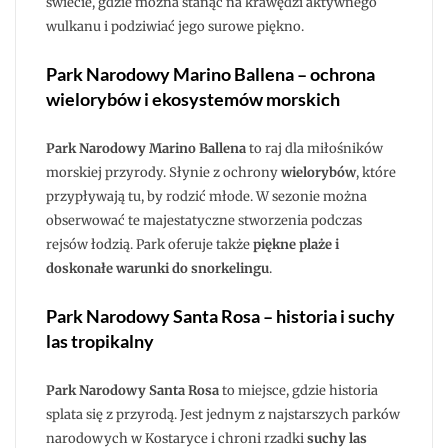
świecie, gdzie można stanąć na krawędzi aktywnego
wulkanu i podziwiać jego surowe piękno.
Park Narodowy Marino Ballena – ochrona
wielorybów i ekosystemów morskich
Park Narodowy Marino Ballena
to raj dla miłośników
morskiej przyrody. Słynie z ochrony
wielorybów
, które
przypływają tu, by rodzić młode. W sezonie można
obserwować te majestatyczne stworzenia podczas
rejsów łodzią. Park oferuje także
piękne plaże i
doskonałe warunki do snorkelingu
.
Park Narodowy Santa Rosa – historia i suchy
las tropikalny
Park Narodowy Santa Rosa
to miejsce, gdzie historia
splata się z przyrodą. Jest jednym z najstarszych parków
narodowych w Kostaryce i chroni rzadki
suchy las