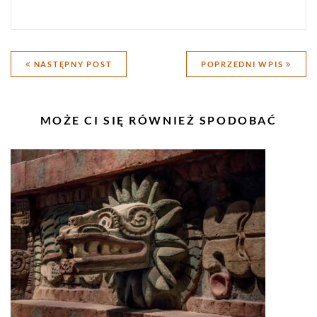
Nawigacja
NASTĘPNY POST
POPRZEDNI WPIS
wpisu
PODOBNE
MOŻE CI SIĘ RÓWNIEŻ SPODOBAĆ
WPISY