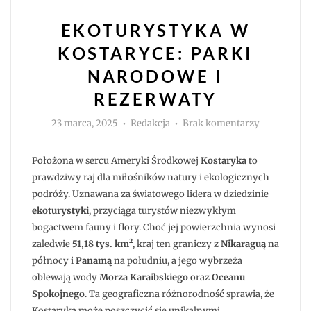
EKOTURYSTYKA W
KOSTARYCE: PARKI
NARODOWE I
REZERWATY
Autor
do
23 marca, 2025
Redakcja
Brak komentarzy
Ekoturysty
w
Kostaryce:
parki
Położona w sercu Ameryki Środkowej
Kostaryka
to
narodowe
i
prawdziwy raj dla miłośników natury i ekologicznych
rezerwaty
podróży. Uznawana za światowego lidera w dziedzinie
ekoturystyki
, przyciąga turystów niezwykłym
bogactwem fauny i flory. Choć jej powierzchnia wynosi
zaledwie
51,18 tys. km²
, kraj ten graniczy z
Nikaraguą
na
północy i
Panamą
na południu, a jego wybrzeża
oblewają wody
Morza Karaibskiego
oraz
Oceanu
Spokojnego
. Ta geograficzna różnorodność sprawia, że
Kostaryka może poszczycić się unikalnymi