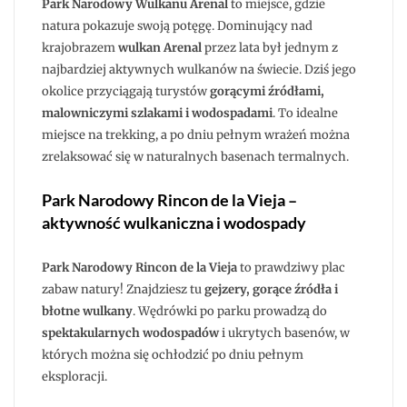
Park Narodowy Wulkanu Arenal
to miejsce, gdzie
natura pokazuje swoją potęgę. Dominujący nad
krajobrazem
wulkan Arenal
przez lata był jednym z
najbardziej aktywnych wulkanów na świecie. Dziś jego
okolice przyciągają turystów
gorącymi źródłami,
malowniczymi szlakami i wodospadami
. To idealne
miejsce na trekking, a po dniu pełnym wrażeń można
zrelaksować się w naturalnych basenach termalnych.
Park Narodowy Rincon de la Vieja –
aktywność wulkaniczna i wodospady
Park Narodowy Rincon de la Vieja
to prawdziwy plac
zabaw natury! Znajdziesz tu
gejzery, gorące źródła i
błotne wulkany
. Wędrówki po parku prowadzą do
spektakularnych wodospadów
i ukrytych basenów, w
których można się ochłodzić po dniu pełnym
eksploracji.