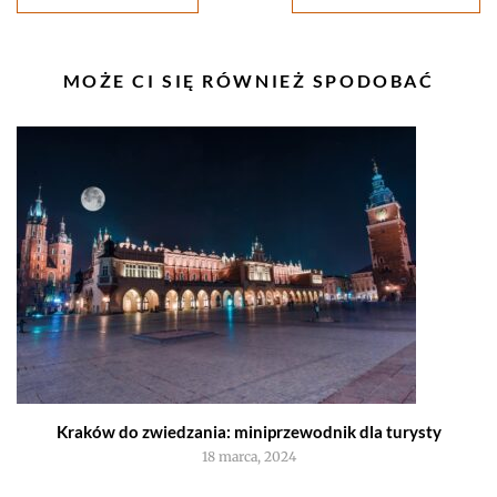
wpisu
PODOBNE
MOŻE CI SIĘ RÓWNIEŻ SPODOBAĆ
WPISY
Kraków do zwiedzania: miniprzewodnik dla turysty
18 marca, 2024