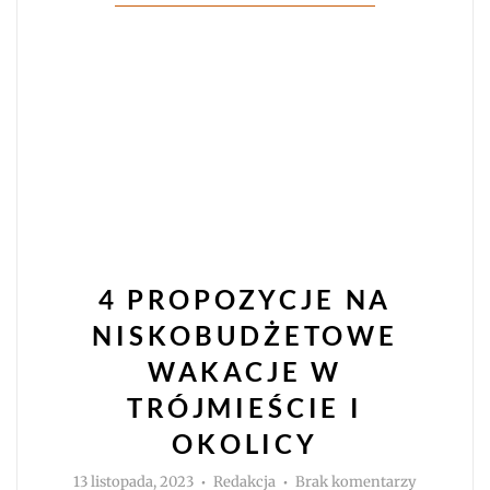
4 PROPOZYCJE NA
NISKOBUDŻETOWE
WAKACJE W
TRÓJMIEŚCIE I
OKOLICY
Autor
do
13 listopada, 2023
Redakcja
Brak komentarzy