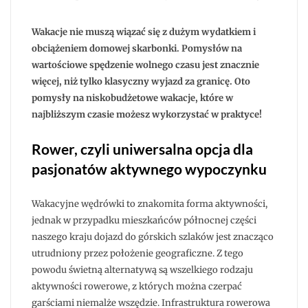
4
propozycj
na
niskobudż
Wakacje nie muszą wiązać się z dużym wydatkiem i
wakacje
w
obciążeniem domowej skarbonki. Pomysłów na
Trójmieśc
wartościowe spędzenie wolnego czasu jest znacznie
i
okolicy
więcej, niż tylko klasyczny wyjazd za granicę. Oto
pomysły na niskobudżetowe wakacje, które w
najbliższym czasie możesz wykorzystać w praktyce!
Rower, czyli uniwersalna opcja dla
pasjonatów aktywnego wypoczynku
Wakacyjne wędrówki to znakomita forma aktywności,
jednak w przypadku mieszkańców północnej części
naszego kraju dojazd do górskich szlaków jest znacząco
utrudniony przez położenie geograficzne. Z tego
powodu świetną alternatywą są wszelkiego rodzaju
aktywności rowerowe, z których można czerpać
garściami niemalże wszędzie. Infrastruktura rowerowa