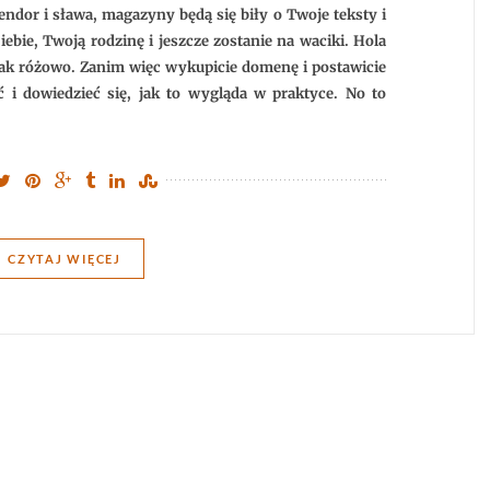
czy
endor i sława, magazyny będą się biły o Twoje teksty i
przeszkoda?
iebie, Twoją rodzinę i jeszcze zostanie na waciki. Hola
t tak różowo. Zanim więc wykupicie domenę i postawicie
ć i dowiedzieć się, jak to wygląda w praktyce. No to
CZYTAJ WIĘCEJ