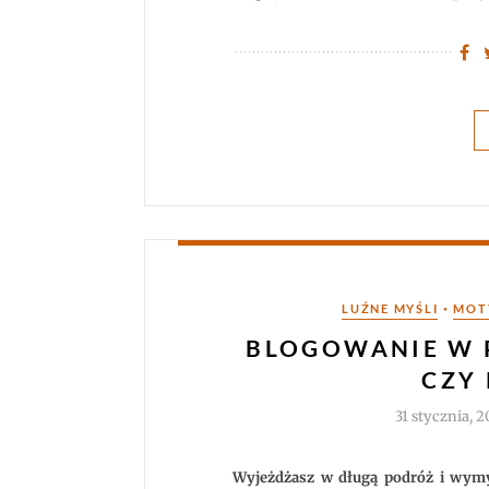
Kategorie
•
LUŹNE MYŚLI
MOT
BLOGOWANIE W 
CZY
31 stycznia, 2
Wyjeżdżasz w długą podróż i wymyś