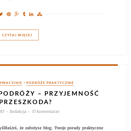
CZYTAJ WIĘCEJ
•
YWACYJNIE
PODRÓŻE PRAKTYCZNIE
PODRÓŻY – PRZYJEMNOŚĆ
 PRZESZKODA?
Autor
do
017
Redakcja
37 Komentarze
Blogowanie
w
podróży
–
liłaś/eś, że założysz blog. Twoje porady praktyczne
przyjemność