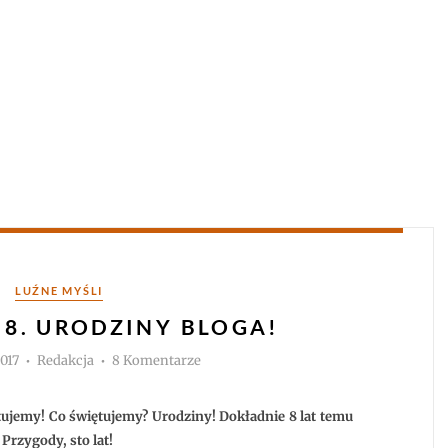
Kategorie
LUŹNE MYŚLI
 8. URODZINY BLOGA!
Autor
do
2017
Redakcja
8 Komentarze
Ankieta
na
8.
urodziny
tujemy! Co świętujemy? Urodziny! Dokładnie 8 lat temu
bloga!
Przygody, sto lat!