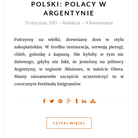
POLSKI: POLACY W
ARGENTYNIE
Autor
do
15 stycznia, 2017
Redakcja
9 Komentarze
Polskość
z
dala
od
Patrzymy na wielki, drewniany dom w stylu
Polski:
Polacy
zakopiańskim. W środku restauracja, serwują pierogi,
w
chleb, golonkę z kapustą. Nie byłoby w tym nic
Argentynie
dziwnego, gdyby nie fakt, że jesteśmy na północy
Argentyny, w regionie Misiones, w mieście Obera.
Mamy niesamowite szczęście uczestniczyć tu w
corocznym Festiwalu Imigrantów.
CZYTAJ WIĘCEJ