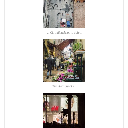
…i Ci mali ludzie na dole…
Tam też kwiaty…