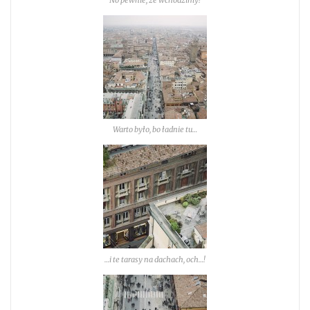
Warto było, bo ładnie tu…
…i te tarasy na dachach, och…!