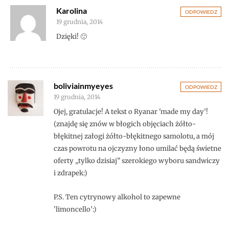
Karolina
ODPOWIEDZ
19 grudnia, 2014
Dzięki! 🙂
boliviainmyeyes
ODPOWIEDZ
19 grudnia, 2014
Ojej, gratulacje! A tekst o Ryanar 'made my day’!
(znajdę się znów w błogich objęciach żółto-
błękitnej załogi żółto-błękitnego samolotu, a mój
czas powrotu na ojczyzny łono umilać będą świetne
oferty „tylko dzisiaj” szerokiego wyboru sandwiczy
i zdrapek:)
P.S. Ten cytrynowy alkohol to zapewne
'limoncello’:)