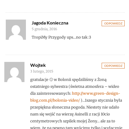
Jagoda Konieczna
ODPOWIEDZ
5 grudnia, 2016
TropiMy Przygody ups…no tak :3
Wojtek
ODPOWIEDZ
3 lutego, 2015
gratulacje 🙂 w Bolonii spędziliśmy z Żoną
ostatniego sylwestra (świetna atmosfera – wideo
dla zainteresowanych:
http://www.green-design-
blog.com.pl/bolonia-video/
)…1szego stycznia była
przepiękna słoneczna pogoda. Niestety nie udało
nam się wejść na wierzę Asinelli z racji 10cio
centymetrowych szpilek mojej Żony… ale za to
wiem, że na pewno tam wrócimy tylko i wyłącznie