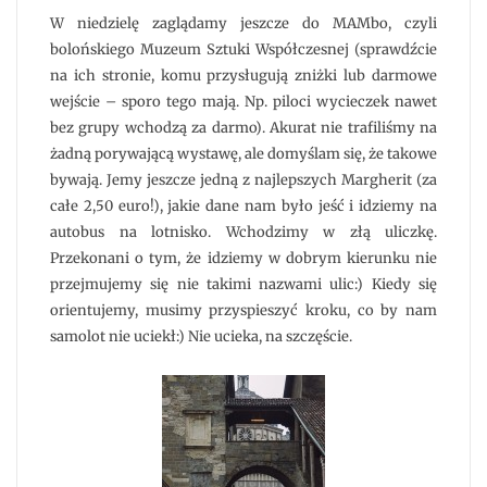
W niedzielę zaglądamy jeszcze do MAMbo, czyli
bolońskiego Muzeum Sztuki Współczesnej (sprawdźcie
na ich stronie, komu przysługują zniżki lub darmowe
wejście – sporo tego mają. Np. piloci wycieczek nawet
bez grupy wchodzą za darmo). Akurat nie trafiliśmy na
żadną porywającą wystawę, ale domyślam się, że takowe
bywają. Jemy jeszcze jedną z najlepszych Margherit (za
całe 2,50 euro!), jakie dane nam było jeść i idziemy na
autobus na lotnisko. Wchodzimy w złą uliczkę.
Przekonani o tym, że idziemy w dobrym kierunku nie
przejmujemy się nie takimi nazwami ulic:) Kiedy się
orientujemy, musimy przyspieszyć kroku, co by nam
samolot nie uciekł:) Nie ucieka, na szczęście.