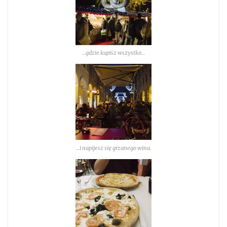
…gdzie kupisz wszystko…
…i napijesz się grzanego wina.