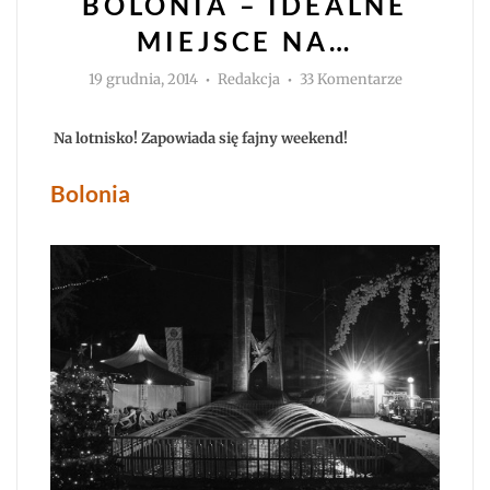
BOLONIA – IDEALNE
MIEJSCE NA…
Autor
do
19 grudnia, 2014
Redakcja
33 Komentarze
Bolonia
–
idealne
miejsce
Na lotnisko! Zapowiada się fajny weekend!
na…
Bolonia