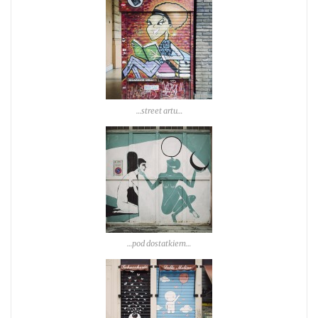
…street artu…
…pod dostatkiem…