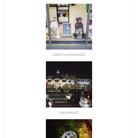
…widać na wystawach…
…i jarmarkach…