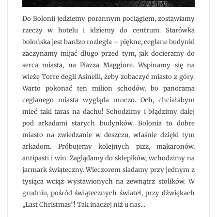
Do Bolonii jedziemy porannym pociągiem, zostawiamy
rzeczy w hotelu i idziemy do centrum. Starówka
bolońska jest bardzo rozległa – piękne, ceglane budynki
zaczynamy mijać długo przed tym, jak docieramy do
serca miasta, na Piazza Maggiore. Wspinamy się na
wieżę Torre degli Asinelli, żeby zobaczyć miasto z góry.
Warto pokonać ten milion schodów, bo panorama
ceglanego miasta wygląda uroczo. Och, chciałabym
mieć taki taras na dachu! Schodzimy i błądzimy dalej
pod arkadami starych budynków. Bolonia to dobre
miasto na zwiedzanie w deszczu, właśnie dzięki tym
arkadom. Próbujemy kolejnych pizz, makaronów,
antipasti i win. Zaglądamy do sklepików, wchodzimy na
jarmark świąteczny. Wieczorem siadamy przy jednym z
tysiąca wciąż wystawionych na zewnątrz stolików. W
grudniu, pośród świątecznych świateł, przy dźwiękach
„Last Christmas”! Tak inaczej niż u nas…