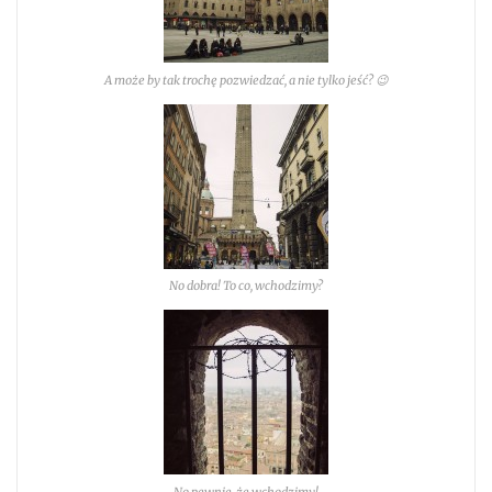
A może by tak trochę pozwiedzać, a nie tylko jeść? 😉
No dobra! To co, wchodzimy?
No pewnie, że wchodzimy!