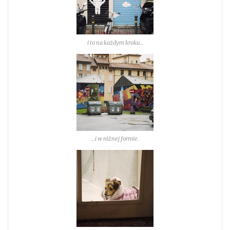
i to na każdym kroku…
…i w różnej formie.