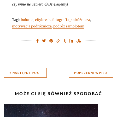
czy wino się uzbiera 🙂 Dziękujemy!
Tagi:
bolonia
,
citybreak
,
fotografia podróżnicza
,
motywacja podróżnicza
,
podróż samolotem
Nawigacja
NASTĘPNY POST
POPRZEDNI WPIS
wpisu
PODOBNE
MOŻE CI SIĘ RÓWNIEŻ SPODOBAĆ
WPISY