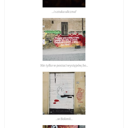
…i sztuka uliczna!
Nie tylko w postaci występów, bo…
…w Bolonii…