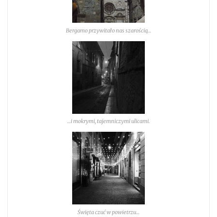
Bergamo przywitało nas szarością…
…i mokrymi, tajemniczymi ulicami.
Święta czuć w powietrzu…