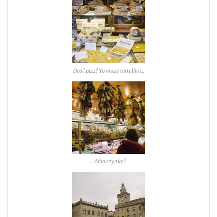
Dość pizz? To może tortellini…
…Albo szynkę?