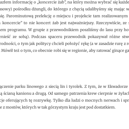
azłem informację o „koncercie żab”, na który można wybrać się każde
sowy) pośrodku dżungli, do którego z chęcią udalibyśmy się mając w
się. Parominutową prelekcję o miejscu i projekcie tam realizowanym
 koncercie” to nie koncert żab jest najważniejszy. Rzeczywiście, z
dziem programu. W grupie z przewodnikiem poszliśmy do lasu przy hot
ynieść ze sobą). Podczas spaceru przewodnik pokazywał różne st
dności, o tym jak politycy chcieli położyć rękę (a w zasadzie rurę z ro
. Mówił też o tym, co obecnie robi się w regionie, aby ratować ginące g
czenie parku linowego z siecią lin i tyrolek. Z tym, że w Ekwadorz
ną ścianą kanionu a drugą. Od samego patrzenia krew cierpnie w żyłac
je oferujących tę rozrywkę. Tylko dla ludzi o mocnych nerwach i s
e z mostów, których w tak górzystym kraju jest pod dostatkiem.