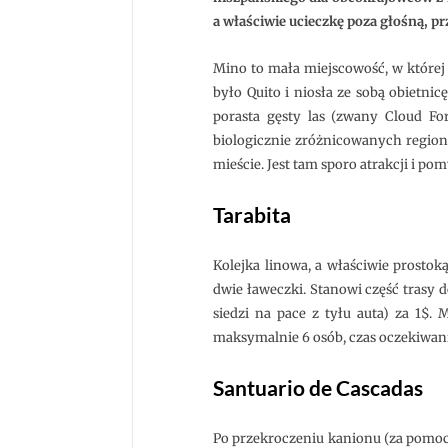
a właściwie ucieczkę poza głośną, p
Mino to mała miejscowość, w której
było Quito i niosła ze sobą obietn
porasta gęsty las (zwany Cloud For
biologicznie zróżnicowanych regionó
mieście. Jest tam sporo atrakcji i 
Tarabita
Kolejka linowa, a właściwie prost
dwie ławeczki. Stanowi część trasy 
siedzi na pace z tyłu auta) za 1$. 
maksymalnie 6 osób, czas oczekiwani
Santuario de Cascadas
Po przekroczeniu kanionu (za pomocą