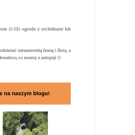
nie (1-2$) ogrodu z orchideami lub
dziwiać niesamowitą faunę i florę, a
Ekwadoru, co znamy z autopsji 🙂
e na naszym blogu!