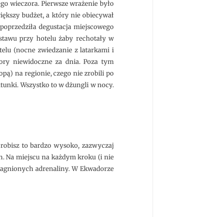
go wieczora. Pierwsze wrażenie było
iększy budżet, a który nie obiecywał
 poprzedziła degustacja miejscowego
e stawu przy hotelu żaby rechotały w
elu (nocne zwiedzanie z latarkami i
wory niewidoczne za dnia. Poza tym
pą) na regionie, czego nie zrobili po
atunki. Wszystko to w dżungli w nocy.
e robisz to bardzo wysoko, zazwyczaj
h. Na miejscu na każdym kroku (i nie
pragnionych adrenaliny. W Ekwadorze