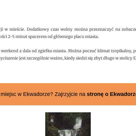
kcji w mieście. Dodatkowy czas wolny można przeznaczyć na zobacze
ości 2-5 minut spacerem od głównego placu miasta.
weekend z dala od zgiełku miasta. Można poczuć klimat tropikalny, po
ciszenie jest szczególnie ważne, kiedy siedzi się zbyt długo w stolicy 
miejsc w Ekwadorze? Zajrzyjcie na
stronę o Ekwadorz