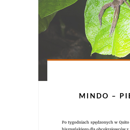
MINDO – P
Po tygodniach spędzonych w Quito 
hiszpańskiego dla obcokrajowców z 