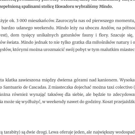
brownie!
rzepełnioną spalinami stolicę Ekwadoru wybraliśmy Mindo.
 żyje ok. 3 000 mieszkańców. Zauroczyła nas od pierwszego momentu
icę bardzo udanego weekendu. Mindo leży na uboczu Andów, na półno
est), dom tysięcy unikalnych gatunków fauny i flory. Szacuje się,
w świata. Mindo jednak to nie tylko gratka dla miłośników natury i o
pomysłów, którymi można urozmaicić swój pobyt w tym malutkim miastec
okąta klatka zawieszona między dwiema górami nad kanionem. Wysok
do Santuario de Cascadas. Z miasteczka dojechać można taxi colectivo 
Można również wynająć taksówę dla siebie, ale będzie to zdecydowan
a może się wydłużyć, w weekendy nawet do godziny. Koszt przejażdżki 
 tarabity) są dwie drogi. Lewa oferuje jeden, ale największy wodospa