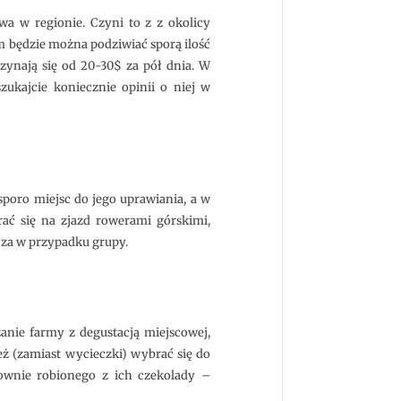
wa w regionie. Czyni to z z okolicy
m będzie można podziwiać sporą ilość
ynają się od 20-30$ za pół dnia. W
szukajcie koniecznie opinii o niej w
sporo miejsc do jego uprawiania, a w
ać się na zjazd rowerami górskimi,
cza w przypadku grupy.
anie farmy z degustacją miejscowej,
eż (zamiast wycieczki) wybrać się do
rownie robionego z ich czekolady –