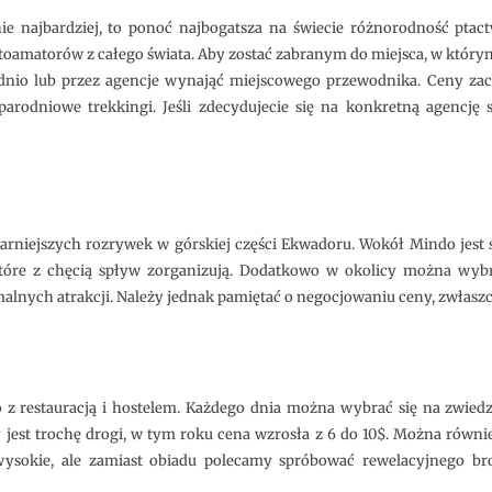
nie najbardziej, to ponoć najbogatsza na świecie różnorodność ptact
itoamatorów z całego świata. Aby zostać zabranym do miejsca, w który
nio lub przez agencje wynająć miejscowego przewodnika. Ceny zacz
parodniowe trekkingi. Jeśli zdecydujecie się na konkretną agencję 
larniejszych rozrywek w górskiej części Ekwadoru. Wokół Mindo jest 
tóre z chęcią spływ zorganizują. Dodatkowo w okolicy można wybr
alnych atrakcji. Należy jednak pamiętać o negocjowaniu ceny, zwłasz
 z restauracją i hostelem. Każdego dnia można wybrać się na zwiedz
y jest trochę drogi, w tym roku cena wzrosła z 6 do 10$. Można równi
o wysokie, ale zamiast obiadu polecamy spróbować rewelacyjnego b