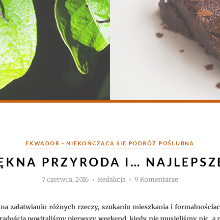
Kategorie
•
EKWADOR
NIEKOŃCZĄCA SIĘ PODRÓŻ POŚLUBNA
IĘKNA PRZYRODA I… NAJLEPSZ
Autor
do
7 czerwca, 2016
Redakcja
9 Komentarze
Mindo
–
piękna
przyroda
na załatwianiu różnych rzeczy, szukaniu mieszkania i formalnościa
i…
najlepsze
radością powitaliśmy pierwszy weekend, kiedy nie musieliśmy nic, a 