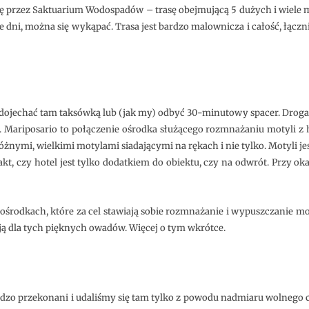
ę przez Saktuarium Wodospadów – trasę obejmującą 5 dużych i wiele 
ne dni, można się wykąpać. Trasa jest bardzo malownicza i całość, łąc
ojechać tam taksówką lub (jak my) odbyć 30-minutowy spacer. Droga 
ariposario to połączenie ośrodka służącego rozmnażaniu motyli z ho
óżnymi, wielkimi motylami siadającymi na rękach i nie tylko. Motyli jes
fakt, czy hotel jest tylko dodatkiem do obiektu, czy na odwrót. Przy ok
środkach, które za cel stawiają sobie rozmnażanie i wypuszczanie mot
ją dla tych pięknych owadów. Więcej o tym wkrótce.
bardzo przekonani i udaliśmy się tam tylko z powodu nadmiaru wolnego 