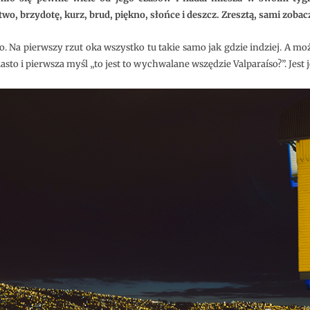
wo, brzydotę, kurz, brud, piękno, słońce i deszcz. Zresztą, sami zobac
a pierwszy rzut oka wszystko tu takie samo jak gdzie indziej. A mo
sto i pierwsza myśl „to jest to wychwalane wszędzie Valparaíso?”. Jest 