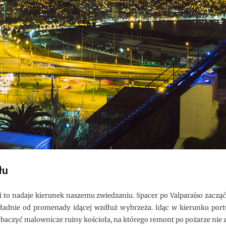
łu
 i to nadaje kierunek naszemu zwiedzaniu. Spacer po Valparaíso zacz
okładnie od promenady idącej wzdłuż wybrzeża. Idąc w kierunku po
obaczyć malownicze ruiny kościoła, na którego remont po pożarze nie 