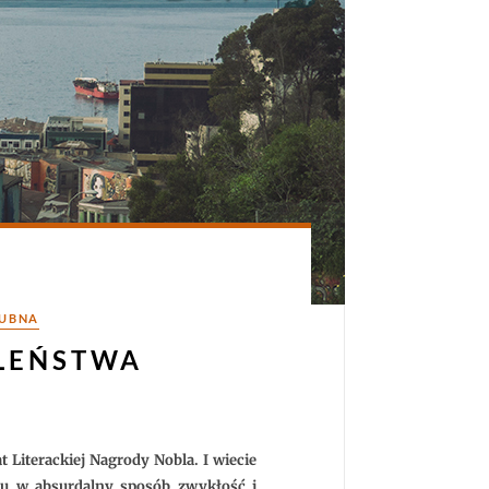
LUBNA
ALEŃSTWA
at Literackiej Nagrody Nobla. I wiecie
glu w absurdalny sposób zwykłość i