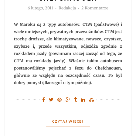
Autor
do
6 lutego, 2011
Redakcja
2 Komentarze
Niebieskość
Chefchaouen
W Maroku są 2 typy autobusów: CTM (państwowe) i
wiele mniejszych, prywatnych przewoźników. CTM jest
trochę droższe, ale klimatyzowane, nowsze, czystsze,
szybsze i, przede wszystkim, odjeżdża zgodnie z
rozkładem jazdy (powinnam raczej zacząć od tego, że
CTM ma rozkłady jazdy). Właśnie takim autobusem
postanowiliśmy pojechać z Fezu do Chefchaouen,
głównie ze względu na oszczędność czasu. To był
dobry pomysł (dlaczego? o tym później).
CZYTAJ WIĘCEJ