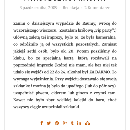
Autor
do
3 października, 2009
Redakcja
2 Komentarze
Fińskie,
drewniane
miasteczko
Rauma
Zanim o dzisiejszym wypadzie do Raumy, wrócę do
wczorajszego wieczoru. Zostałam królową „vip party”:)
Główną zaletą tej imprezy, było to, że była kameralna,
co odróżniło ją od wszystkich pozostałych. Zamiast
jakiejś setki osób, było ok. 20. Potem poszliśmy do
klubu, bo ze specjalną kartą, którą rozdawali na
poprzedniej imprezie (której nie mam, ale bez niej też
udało się wejść) od 22 do 24, alkohol był ZA DARMO. To
wymaga wyjaśnienia. Przy wejściu dostawało się swoją
szklankę i można ją było do upadłego (lub do północy)
uzupełniać piwem, ciderem lub ginem z czymś tam.
Nawet nie było zbyt wielkiej kolejki do baru, choć
wszyscy ciągle uzupełniali szklanki.