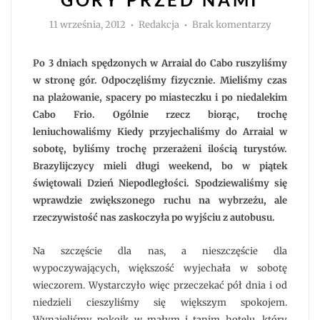
Autor
do
11 września, 2012
Redakcja
Brak komentarzy
Wybrzeże
za
nami,
góry
Po 3 dniach spędzonych w Arraial do Cabo ruszyliśmy
przed
nami
w stronę gór. Odpoczęliśmy fizycznie. Mieliśmy czas
na plażowanie, spacery po miasteczku i po niedalekim
Cabo Frio. Ogólnie rzecz biorąc, trochę
leniuchowaliśmy Kiedy przyjechaliśmy do Arraial w
sobotę, byliśmy trochę przerażeni ilością turystów.
Brazylijczycy mieli długi weekend, bo w piątek
świętowali Dzień Niepodległości. Spodziewaliśmy się
wprawdzie zwiększonego ruchu na wybrzeżu, ale
rzeczywistość nas zaskoczyła po wyjściu z autobusu.
Na szczęście dla nas, a nieszczęście dla
wypoczywających, większość wyjechała w sobotę
wieczorem. Wystarczyło więc przeczekać pół dnia i od
niedzieli cieszyliśmy się większym spokojem.
Wynajęliśmy pokoik w małym i tanim hotelu, który