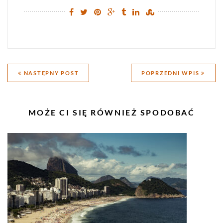
Nawigacja
NASTĘPNY POST
POPRZEDNI WPIS
wpisu
PODOBNE
MOŻE CI SIĘ RÓWNIEŻ SPODOBAĆ
WPISY