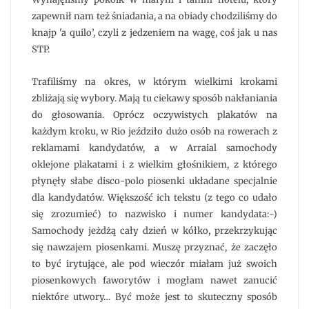
zapewnił nam też śniadania, a na obiady chodziliśmy do
knajp 'a quilo’, czyli z jedzeniem na wagę, coś jak u nas
STP.
Trafiliśmy na okres, w którym wielkimi krokami
zbliżają się wybory. Mają tu ciekawy sposób nakłaniania
do głosowania. Oprócz oczywistych plakatów na
każdym kroku, w Rio jeździło dużo osób na rowerach z
reklamami kandydatów, a w Arraial samochody
oklejone plakatami i z wielkim głośnikiem, z którego
płynęły słabe disco-polo piosenki układane specjalnie
dla kandydatów. Większość ich tekstu (z tego co udało
się zrozumieć) to nazwisko i numer kandydata:-)
Samochody jeżdżą cały dzień w kółko, przekrzykując
się nawzajem piosenkami. Muszę przyznać, że zaczęło
to być irytujące, ale pod wieczór miałam już swoich
piosenkowych faworytów i mogłam nawet zanucić
niektóre utwory… Być może jest to skuteczny sposób