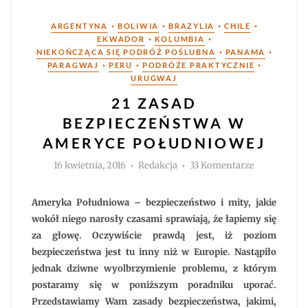
Kategorie
•
•
•
•
ARGENTYNA
BOLIWIA
BRAZYLIA
CHILE
•
•
EKWADOR
KOLUMBIA
•
•
NIEKOŃCZĄCA SIĘ PODRÓŻ POŚLUBNA
PANAMA
•
•
•
PARAGWAJ
PERU
PODRÓŻE PRAKTYCZNIE
URUGWAJ
21 ZASAD
BEZPIECZEŃSTWA W
AMERYCE POŁUDNIOWEJ
Autor
do
16 kwietnia, 2016
Redakcja
33 Komentarze
21
zasad
bezpieczeńs
w
Ameryka Południowa – bezpieczeństwo i mity, jakie
Ameryce
Południowe
wokół niego narosły czasami sprawiają, że łapiemy się
za głowę. Oczywiście prawdą jest, iż poziom
bezpieczeństwa jest tu inny niż w Europie. Nastąpiło
jednak dziwne wyolbrzymienie problemu, z którym
postaramy się w poniższym poradniku uporać.
Przedstawiamy Wam zasady bezpieczeństwa, jakimi,