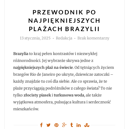
PRZEWODNIK PO
NAJPIĘKNIEJSZYCH
PLAŻACH BRAZYLII
Autor
do
13 stycznia, 2025
Redakcja
Brak komentarzy
Przewodni
po
najpięknie
plażach
Brazylia
to kraj pełen kontrastów i niezwykłej
Brazylii
różnorodności. Jej wybrzeże skrywa jedne z
najpiękniejszych plaż na świecie
. Od tętniących życiem
brzegów Rio de Janeiro po ukryte, dziewicze zatoczki –
każdy znajdzie tu coś dla siebie. Ale co sprawia, że te
plaże przyciągają podróżników z całego świata? To nie
tylko
złocisty piasek
i
turkusowa woda
, ale także
wyjątkowa atmosfera, pulsująca kultura i serdeczność
mieszkańców.