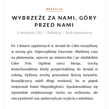
Kategorie
BRAZYLIA
WYBRZEŻE ZA NAMI, GÓRY
PRZED NAMI
Autor
do
11 września, 2012
Redakcja
Brak komentarzy
Wybrzeże
za
nami,
góry
Po 3 dniach spędzonych w Arraial do Cabo ruszyliśmy
przed
nami
w stronę gór. Odpoczęliśmy fizycznie. Mieliśmy czas
na plażowanie, spacery po miasteczku i po niedalekim
Cabo Frio. Ogólnie rzecz biorąc, trochę
leniuchowaliśmy Kiedy przyjechaliśmy do Arraial w
sobotę, byliśmy trochę przerażeni ilością turystów.
Brazylijczycy mieli długi weekend, bo w piątek
świętowali Dzień Niepodległości. Spodziewaliśmy się
wprawdzie zwiększonego ruchu na wybrzeżu, ale
rzeczywistość nas zaskoczyła po wyjściu z autobusu.