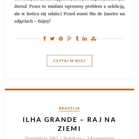
durna! Przez to miałam ogromny problem z selekcją,
ale w końcu się udało:) Przed wami Rio de Janeiro na
zdjęciach – Enjoy!
CZYTAJ WIĘCEJ
Kategorie
BRAZYLIA
ILHA GRANDE – RAJ NA
ZIEMI
Autor
do
17 września, 2012
Redakcja
2 Komentarze