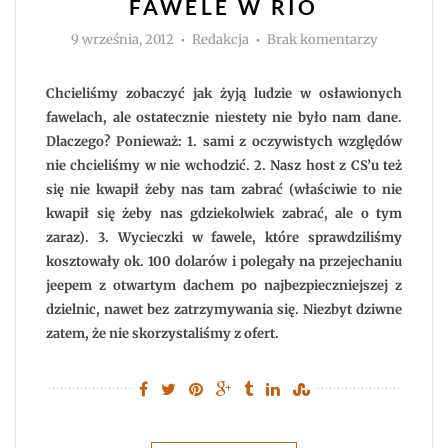
FAWELE W RIO
Autor
do
9 września, 2012
Redakcja
Brak komentarzy
Fawele
w
Rio
Chcieliśmy zobaczyć jak żyją ludzie w osławionych
fawelach, ale ostatecznie niestety nie było nam dane.
Dlaczego? Ponieważ: 1. sami z oczywistych względów
nie chcieliśmy w nie wchodzić. 2. Nasz host z CS’u też
się nie kwapił żeby nas tam zabrać (właściwie to nie
kwapił się żeby nas gdziekolwiek zabrać, ale o tym
zaraz). 3. Wycieczki w fawele, które sprawdziliśmy
kosztowały ok. 100 dolarów i polegały na przejechaniu
jeepem z otwartym dachem po najbezpieczniejszej z
dzielnic, nawet bez zatrzymywania się. Niezbyt dziwne
zatem, że nie skorzystaliśmy z ofert.