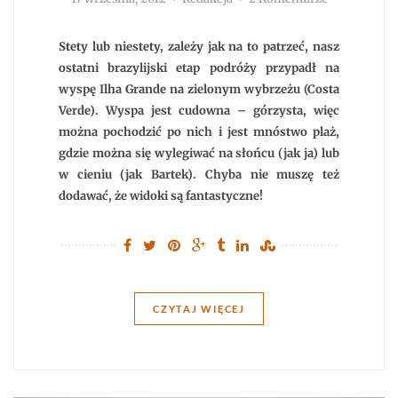
Ilha
Grande
–
raj
Stety lub niestety, zależy jak na to patrzeć, nasz
na
ziemi
ostatni brazylijski etap podróży przypadł na
wyspę Ilha Grande na zielonym wybrzeżu (Costa
Verde). Wyspa jest cudowna – górzysta, więc
można pochodzić po nich i jest mnóstwo plaż,
gdzie można się wylegiwać na słońcu (jak ja) lub
w cieniu (jak Bartek). Chyba nie muszę też
dodawać, że widoki są fantastyczne!
CZYTAJ WIĘCEJ