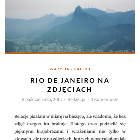
Kategorie
•
BRAZYLIA
GALERIE
RIO DE JANEIRO NA
ZDJĘCIACH
Autor
do
8 października, 2012
Redakcja
3 Komentarze
Rio
de
Janeiro
na
Relacje pisałam w miarę na bieżąco, ale wiadomo, że bez
zdjęciach
zdjęć czegoś im brakuje. Dlatego czas podzielić się
pięknymi krajobrazami i wrażeniami nie tylko w
słowach, ale też na zdjęciach, których napstrykałam jak