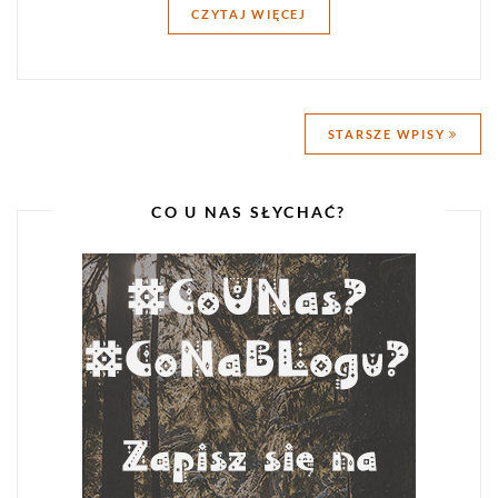
CZYTAJ WIĘCEJ
Nawigacja
STARSZE WPISY
po
wpisach
CO U NAS SŁYCHAĆ?