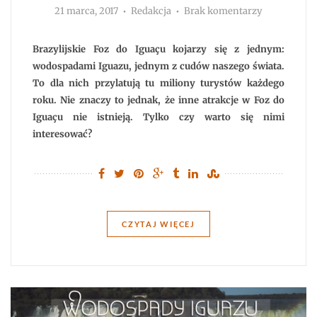
Autor
do
21 marca, 2017
Redakcja
Brak komentarzy
Foz
do
Iguaçu.
Nie
Brazylijskie Foz do Iguaçu kojarzy się z jednym:
tylko
wodospady
wodospadami Iguazu, jednym z cudów naszego świata.
To dla nich przylatują tu miliony turystów każdego
roku. Nie znaczy to jednak, że inne atrakcje w Foz do
Iguaçu nie istnieją. Tylko czy warto się nimi
interesować?
CZYTAJ WIĘCEJ