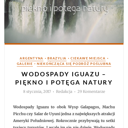
Kategorie
•
•
•
ARGENTYNA
BRAZYLIA
CIEKAWE MIEJSCA
•
GALERIE
NIEKOŃCZĄCA SIĘ PODRÓŻ POŚLUBNA
WODOSPADY IGUAZU –
PIĘKNO I POTĘGA NATURY
Autor
do
8 stycznia, 2017
Redakcja
29 Komentarze
Wodospady
Iguazu
–
piękno
Wodospady Iguazu to obok Wysp Galapagos, Machu
i
potęga
Picchu czy Salar de Uyuni jedna z największych atrakcji
natury
Ameryki Południowej. Rokrocznie przybywają tu setki
tysięcy turystów. I wcale im się nie dziwię. Wodospady