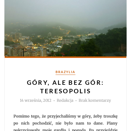
Kategorie
BRAZYLIA
GÓRY, ALE BEZ GÓR:
TERESOPOLIS
Autor
do
14 września, 2012
Redakcja
Brak komentarzy
Góry,
ale
bez
gór:
Pomimo tego, że przyjechaliśmy w góry, żeby troszkę
Teresopoli
po nich pochodzić, nie było nam to dane. Plany
pokrzyżowały moje gardło i pogoda. Po przyjeździe