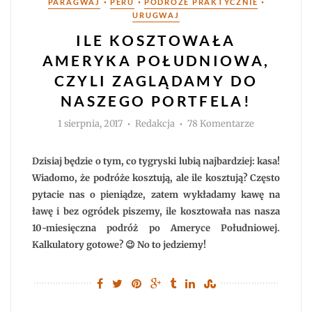
•
•
•
PARAGWAJ
PERU
PODRÓŻE PRAKTYCZNIE
URUGWAJ
ILE KOSZTOWAŁA
AMERYKA POŁUDNIOWA,
CZYLI ZAGLĄDAMY DO
NASZEGO PORTFELA!
Autor
do
1 sierpnia, 2017
Redakcja
78 Komentarze
Ile
kosztowała
Ameryka
Południowa,
Dzisiaj będzie o tym, co tygryski lubią najbardziej: kasa!
czyli
zaglądamy
Wiadomo, że podróże kosztują, ale ile kosztują? Często
do
pytacie nas o pieniądze, zatem wykładamy kawę na
naszego
portfela!
ławę i bez ogródek piszemy, ile kosztowała nas nasza
10-miesięczna podróż po Ameryce Południowej.
Kalkulatory gotowe? 😉 No to jedziemy!