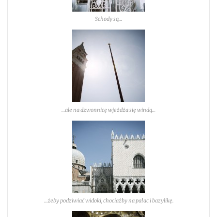
Schody są…
…ale na dzwonnicę wjeżdża się windą…
…żeby podziwiać widoki, chociażby na pałac i bazylikę.