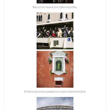
Więcej niż masek jest tylko turystów…
W Wenecji można spotkać też sporo Matek Boskich.