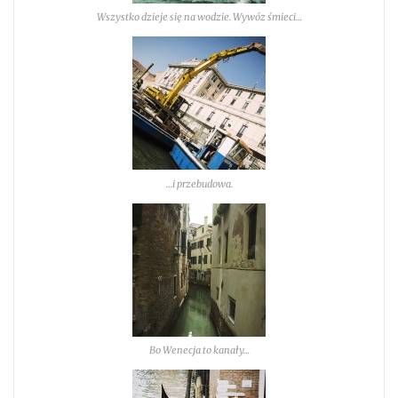
Wszystko dzieje się na wodzie. Wywóz śmieci…
…i przebudowa.
Bo Wenecja to kanały…