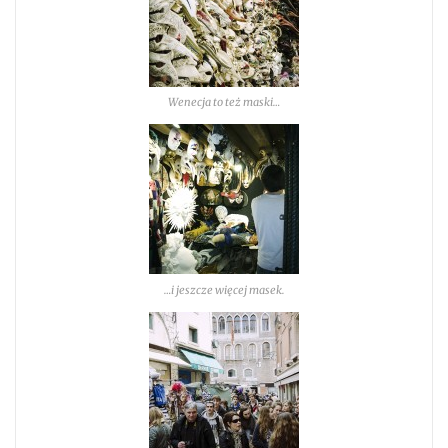
Wenecja to też maski…
…i jeszcze więcej masek.