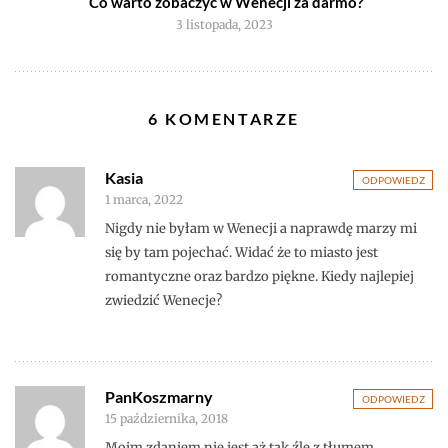
Co warto zobaczyć w Wenecji za darmo?
3 listopada, 2023
6 KOMENTARZE
Kasia
ODPOWIEDZ
1 marca, 2022
Nigdy nie byłam w Wenecji a naprawdę marzy mi
się by tam pojechać. Widać że to miasto jest
romantyczne oraz bardzo piękne. Kiedy najlepiej
zwiedzić Wenecje?
PanKoszmarny
ODPOWIEDZ
15 października, 2018
Moim zdaniem nie jest aż tak źle z tłumem