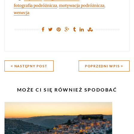
fotografia podróżnicza
,
motywacja podróżnicza
,
wenecja
Nawigacja
NASTĘPNY POST
POPRZEDNI WPIS
wpisu
PODOBNE
MOŻE CI SIĘ RÓWNIEŻ SPODOBAĆ
WPISY