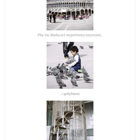
Plac św. Marka też wypełniony turystami…
…i gołębiami.