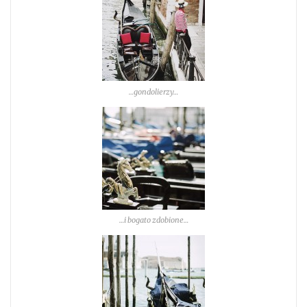
…gondolierzy…
…i bogato zdobione…