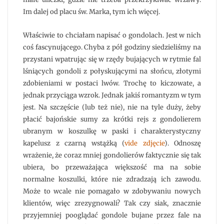
Im dalej od placu św. Marka, tym ich więcej.
Właściwie to chciałam napisać o gondolach. Jest w nich
coś fascynującego. Chyba z pół godziny siedzieliśmy na
przystani wpatrując się w rzędy bujających w rytmie fal
lśniących gondoli z połyskującymi na słońcu, złotymi
zdobieniami w postaci lwów. Trochę to kiczowate, a
jednak przyciąga wzrok. Jednak jakiś romantyzm w tym
jest. Na szczęście (lub też nie), nie na tyle duży, żeby
płacić bajońskie sumy za krótki rejs z gondolierem
ubranym w koszulkę w paski i charakterystyczny
kapelusz z czarną wstążką (
vide zdjęcie
). Odnoszę
wrażenie, że coraz mniej gondolierów faktycznie się tak
ubiera, bo przeważająca większość ma na sobie
normalne koszulki, które nie zdradzają ich zawodu.
Może to wcale nie pomagało w zdobywaniu nowych
klientów, więc zrezygnowali? Tak czy siak, znacznie
przyjemniej pooglądać gondole bujane przez fale na