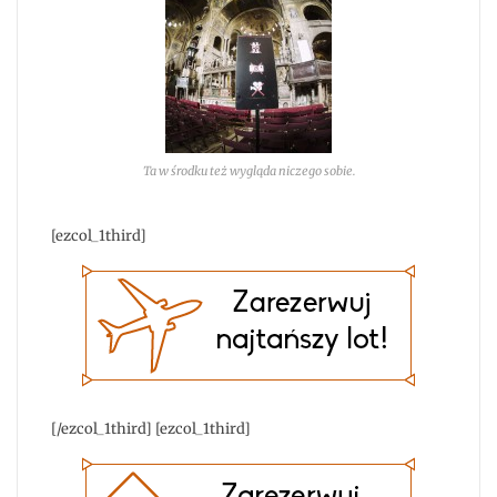
Ta w środku też wygląda niczego sobie.
[ezcol_1third]
[/ezcol_1third] [ezcol_1third]