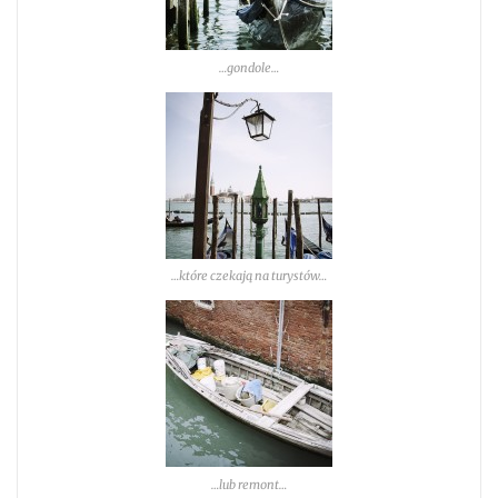
…gondole…
…które czekają na turystów…
…lub remont…