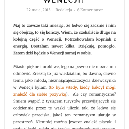
Autor
do
22 maja, 2013
Redakcja
6 Komentarze
Romantyzm
w
Wenecji?
Maj to zawsze taki miesiąc, że ledwo się zacznie i nim
się obejrzę, to się kończy. Wiem, że czekaliście długo na
kolejną część o Wenecji. Potrzebowałam kopniak z
energią. Dostałam nawet kilka. Dziękuję, pomogło.
Zatem dziś będzie o Wenecji samej w sobie.
Miasto piękne i urokliwe, tego na pewno nie można mu
odmówić. Zresztą to już wiedziałam, bo dawno, dawno
temu, jako młoda, nieznającajeszczeżycia dziewczynka
w Wenecji byłam (
to było wtedy, kiedy bakcyl mógł
znaleźć dla siebie pożywkę
). Ale czy romantyczne?
Śmiem wątpić. Z tysiącem turystów przewijających się
codziennie przez te wąski uliczki tak, że ledwo się
człowiek przeciska, jakoś ten romantyzm ulatuje w
przestrzeń. Niemniej można jeszcze znaleźć placyki i
małe uliczki, gdzie nie trzeba przekrzykiwać wrzawy.