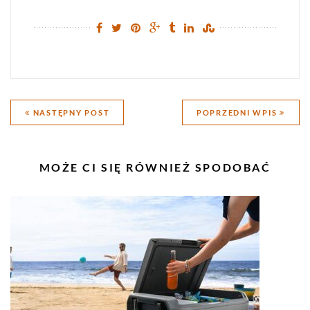
Nawigacja
NASTĘPNY POST
POPRZEDNI WPIS
wpisu
PODOBNE
MOŻE CI SIĘ RÓWNIEŻ SPODOBAĆ
WPISY