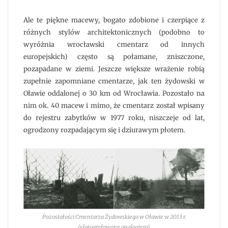
Ale te piękne macewy, bogato zdobione i czerpiące z
różnych stylów architektonicznych (podobno to
wyróżnia wrocławski cmentarz od innych
europejskich) często są połamane, zniszczone,
pozapadane w ziemi. Jeszcze większe wrażenie robią
zupełnie zapomniane cmentarze, jak ten żydowski w
Oławie oddalonej o 30 km od Wrocławia. Pozostało na
nim ok. 40 macew i mimo, że cmentarz został wpisany
do rejestru zabytków w 1977 roku, niszczeje od lat,
ogrodzony rozpadającym się i dziurawym płotem.
Pozostałości Cmentarza Żydowskiego w Oławie w 2013 r.
(sfotografowane analogiem)