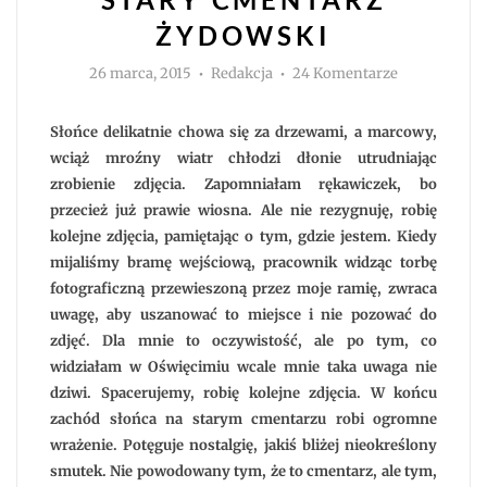
ŻYDOWSKI
Autor
do
26 marca, 2015
Redakcja
24 Komentarze
Cmentarze
świata:
Stary
Cmentarz
Słońce delikatnie chowa się za drzewami, a marcowy,
Żydowski
wciąż mroźny wiatr chłodzi dłonie utrudniając
zrobienie zdjęcia. Zapomniałam rękawiczek, bo
przecież już prawie wiosna. Ale nie rezygnuję, robię
kolejne zdjęcia, pamiętając o tym, gdzie jestem. Kiedy
mijaliśmy bramę wejściową, pracownik widząc torbę
fotograficzną przewieszoną przez moje ramię, zwraca
uwagę, aby uszanować to miejsce i nie pozować do
zdjęć. Dla mnie to oczywistość, ale po tym, co
widziałam w Oświęcimiu wcale mnie taka uwaga nie
dziwi. Spacerujemy, robię kolejne zdjęcia. W końcu
zachód słońca na starym cmentarzu robi ogromne
wrażenie. Potęguje nostalgię, jakiś bliżej nieokreślony
smutek. Nie powodowany tym, że to cmentarz, ale tym,