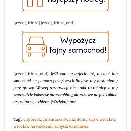
[/ezcol_1third] [ezcol_1third_end]
[/ezcol_1third_end]
Jeśli zarezerwujecie lot, noclegi lub
samochód za pomocą powyższych linków, my dostaniemy
parę groszy. Waszej rezerwacji nie zrobi to różnicy, a my
wprawdzie kokosów nie zarobimy, ale zawsze na jakiś obiad
czy wino się uzbiera 🙂 Dziękujemy!
Tagi:
citybreak
,
cmentarze świata
,
dolny śląsk
,
wrocław
,
wrocław na weekend
,
zabytki wrocławia