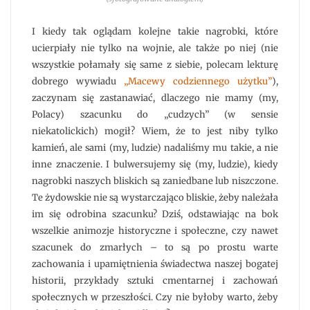
I kiedy tak oglądam kolejne takie nagrobki, które
ucierpiały nie tylko na wojnie, ale także po niej (nie
wszystkie połamały się same z siebie, polecam lekturę
dobrego wywiadu
„Macewy codziennego użytku”
),
zaczynam się zastanawiać, dlaczego nie mamy (my,
Polacy) szacunku do „cudzych” (w sensie
niekatolickich) mogił? Wiem, że to jest niby tylko
kamień, ale sami (my, ludzie) nadaliśmy mu takie, a nie
inne znaczenie. I bulwersujemy się (my, ludzie), kiedy
nagrobki naszych bliskich są zaniedbane lub niszczone.
Te żydowskie nie są wystarczająco bliskie, żeby należała
im się odrobina szacunku? Dziś, odstawiając na bok
wszelkie animozje historyczne i społeczne, czy nawet
szacunek do zmarłych – to są po prostu warte
zachowania i upamiętnienia świadectwa naszej bogatej
historii, przykłady sztuki cmentarnej i zachowań
społecznych w przeszłości. Czy nie byłoby warto, żeby