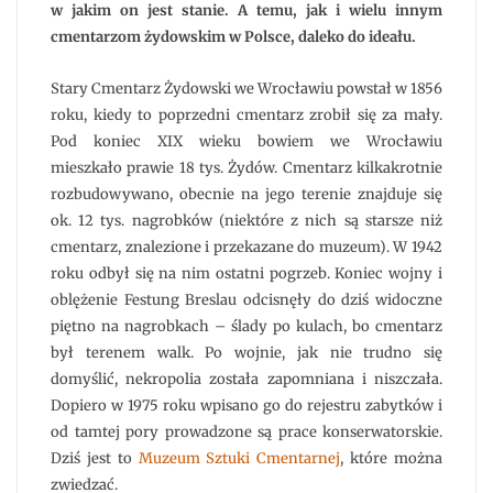
w jakim on jest stanie. A temu, jak i wielu innym
cmentarzom żydowskim w Polsce, daleko do ideału.
Stary Cmentarz Żydowski we Wrocławiu powstał w 1856
roku, kiedy to poprzedni cmentarz zrobił się za mały.
Pod koniec XIX wieku bowiem we Wrocławiu
mieszkało prawie 18 tys. Żydów. Cmentarz kilkakrotnie
rozbudowywano, obecnie na jego terenie znajduje się
ok. 12 tys. nagrobków (niektóre z nich są starsze niż
cmentarz, znalezione i przekazane do muzeum). W 1942
roku odbył się na nim ostatni pogrzeb. Koniec wojny i
oblężenie Festung Breslau odcisnęły do dziś widoczne
piętno na nagrobkach – ślady po kulach, bo cmentarz
był terenem walk. Po wojnie, jak nie trudno się
domyślić, nekropolia została zapomniana i niszczała.
Dopiero w 1975 roku wpisano go do rejestru zabytków i
od tamtej pory prowadzone są prace konserwatorskie.
Dziś jest to
Muzeum Sztuki Cmentarnej
, które można
zwiedzać.