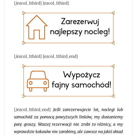
[/ezcol_1third] [ezcol_1third]
[/ezcol_1third] [ezcol_1third_end]
[/ezcol_1third_end]
Jeśli zarezerwujecie lot, noclegi lub
samochód za pomocą powyższych linków, my dostaniemy
parę groszy. Waszej rezerwacji nie zrobi to różnicy, a my
wprawdzie kokosów nie zarobimy, ale zawsze na jakiś obiad