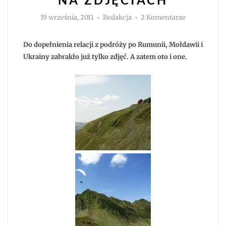
Autor
do
19 września, 2011
Redakcja
2 Komentarze
Rumunia
i
Mołdawia
na
Do dopełnienia relacji z podróży po Rumunii, Mołdawii i
zdjęciach
Ukrainy zabrakło już tylko zdjęć. A zatem oto i one.