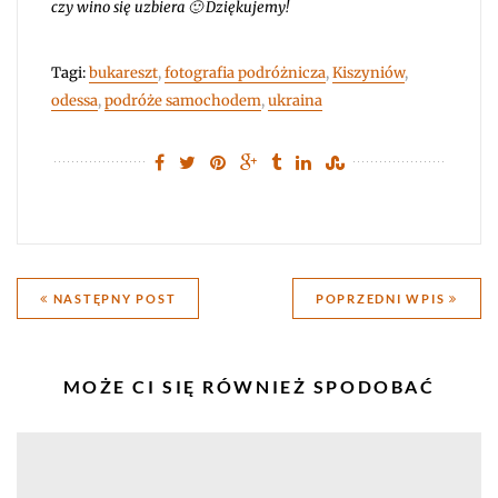
czy wino się uzbiera 🙂 Dziękujemy!
Tagi:
bukareszt
,
fotografia podróżnicza
,
Kiszyniów
,
odessa
,
podróże samochodem
,
ukraina
Nawigacja
NASTĘPNY POST
POPRZEDNI WPIS
wpisu
PODOBNE
MOŻE CI SIĘ RÓWNIEŻ SPODOBAĆ
WPISY