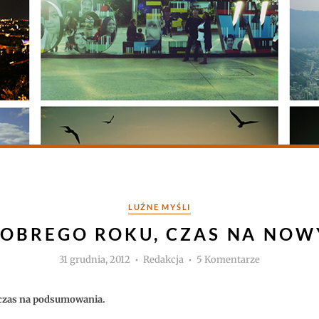
Kategorie
LUŹNE MYŚLI
OBREGO ROKU, CZAS NA NOW
Autor
do
31 grudnia, 2012
Redakcja
5 Komentarze
Koniec
dobrego
roku,
czas
 czas na podsumowania.
na
nowy