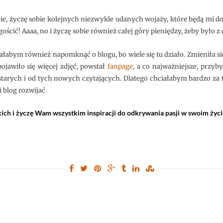
e, życzę sobie kolejnych niezwykle udanych wojaży, które będą mi dod
ościć! Aaaa, no i życzę sobie również całej góry pieniędzy, żeby było z
iałabym również napomknąć o blogu, bo wiele się tu działo. Zmieniła się
 pojawiło się więcej zdjęć, powstał
fanpage
, a co najważniejsze, przy
starych i od tych nowych czytających. Dlatego chciałabym bardzo za
 blog rozwijać.
kich i życzę Wam wszystkim inspiracji do odkrywania pasji w swoim życiu 