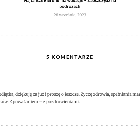
Najtańsze kierunki na wakacje – Zaoszczędź na
podróżach
28 września, 2023
5 KOMENTARZE
 zdjątka, dziękuję za już i proszę o jeszcze. Życzę zdrowia, spełniania m
lników. Z poważaniem – z pozdrowieniami.