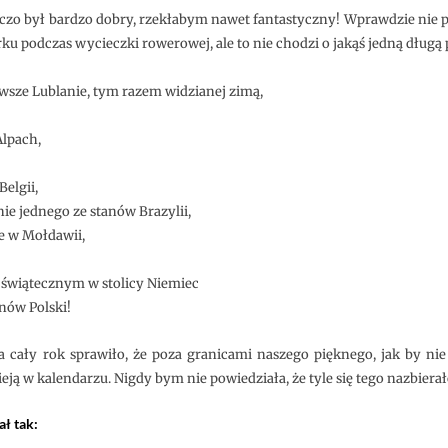
lepszy!
czo był bardzo dobry, rzekłabym nawet fantastyczny! Wprawdzie nie 
u podczas wycieczki rowerowej, ale to nie chodzi o jakąś jedną długą
awsze Lublanie, tym razem widzianej zimą,
Alpach,
elgii,
e jednego ze stanów Brazylii,
e w Mołdawii,
 świątecznym w stolicy Niemiec
nów Polski!
a cały rok sprawiło, że poza granicami naszego pięknego, jak by nie
ieją w kalendarzu. Nigdy bym nie powiedziała, że tyle się tego nazbierał
ł tak: