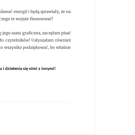
awać energii i będą sprawiały, że na
 czego te wojaże finansować!
 jego szata graficzna, zaczęłam pisać
było czytelników! Usłyszałam również
 to wszystko podziękować, bo właśnie
i dzielenia się nimi z innymi!