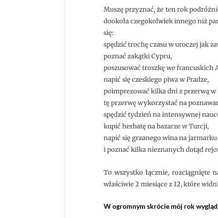
Muszę przyznać, że ten rok podróżni
dookoła czegokolwiek innego niż park
się:
spędzić trochę czasu w uroczej jak z
poznać zakątki Cypru,
poszusować troszkę we francuskich 
napić się czeskiego piwa w Pradze,
poimprezować kilka dni z przerwą w B
tę przerwę wykorzystać na poznawani
spędzić tydzień na intensywnej nauc
kupić herbatę na bazarze w Turcji,
napić się grzanego wina na jarmarku
i poznać kilka nieznanych dotąd rejo
To wszystko łącznie, rozciągnięte n
właściwie 2 miesiące z 12, które widn
W ogromnym skrócie mój rok wygląda