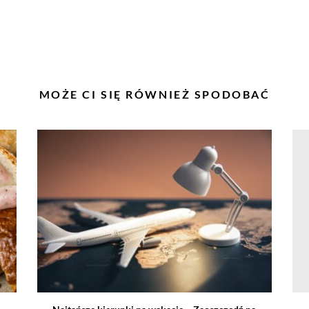
PODOBNE
MOŻE CI SIĘ RÓWNIEŻ SPODOBAĆ
WPISY