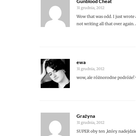
Gunblood Cheat
31 grudnia, 2012
Wow that was odd. I just wrote
not writing all that over again
ewa
31 grudnia, 2012
wow, ale różnorodne podróże!
Grażyna
31 grudnia, 2012
SUPER oby ten ,który nadejdz