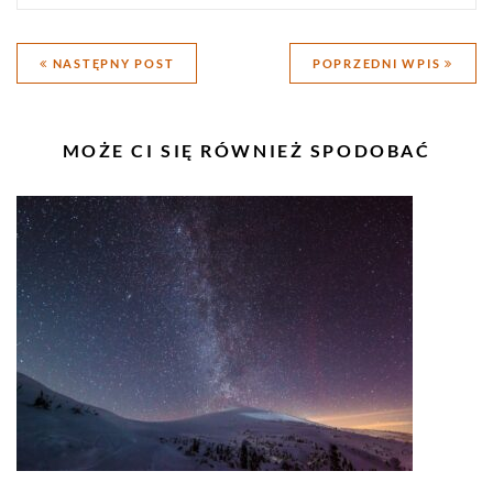
Nawigacja
NASTĘPNY POST
POPRZEDNI WPIS
wpisu
PODOBNE
MOŻE CI SIĘ RÓWNIEŻ SPODOBAĆ
WPISY