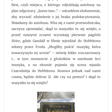
Rest, czyli miejsca, z którego odjeżdżają autobusy na
plan zdjęciowy. „Eeeee tam…” – odrzekłem elokwentnie,
aby wyrazić zdziwienie z jej braku podekscytowania.
Wsiadamy do autobusu. Wita się z nami przewodniczka,
zaczyna opowiadać, skąd to wszystko tu się wzięło, a
przed naszymi oczami wyrastają pierwsze pagórki
Shire, gdzie Gandalf w filmie wjeżdżał do Hobbitonu
witany przez Froda. „Mogliby puścić muzykę, która
towarzyszyła tej scenie” – mówię lekko rozczarowany
i… w tym momencie z głośników w autobusie leci
muzyka, a na ekranie pojawia się scena wjazdu
Czarodzieja do Hobbitonu. Kosmos jednak nad nami
czuwa, będzie dobrze 😉 Ale czy na pewno? I skąd to
wszystko tu się wzięło?