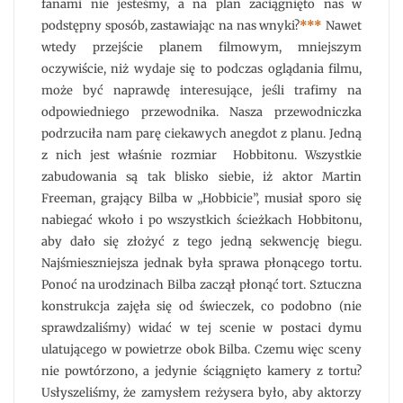
fanami nie jesteśmy, a na plan zaciągnięto nas w
podstępny sposób, zastawiając na nas wnyki?
***
Nawet
wtedy przejście planem filmowym, mniejszym
oczywiście, niż wydaje się to podczas oglądania filmu,
może być naprawdę interesujące, jeśli trafimy na
odpowiedniego przewodnika. Nasza przewodniczka
podrzuciła nam parę ciekawych anegdot z planu. Jedną
z nich jest właśnie rozmiar Hobbitonu. Wszystkie
zabudowania są tak blisko siebie, iż aktor Martin
Freeman, grający Bilba w „Hobbicie”, musiał sporo się
nabiegać wkoło i po wszystkich ścieżkach Hobbitonu,
aby dało się złożyć z tego jedną sekwencję biegu.
Najśmieszniejsza jednak była sprawa płonącego tortu.
Ponoć na urodzinach Bilba zaczął płonąć tort. Sztuczna
konstrukcja zajęła się od świeczek, co podobno (nie
sprawdzaliśmy) widać w tej scenie w postaci dymu
ulatującego w powietrze obok Bilba. Czemu więc sceny
nie powtórzono, a jedynie ściągnięto kamery z tortu?
Usłyszeliśmy, że zamysłem reżysera było, aby aktorzy