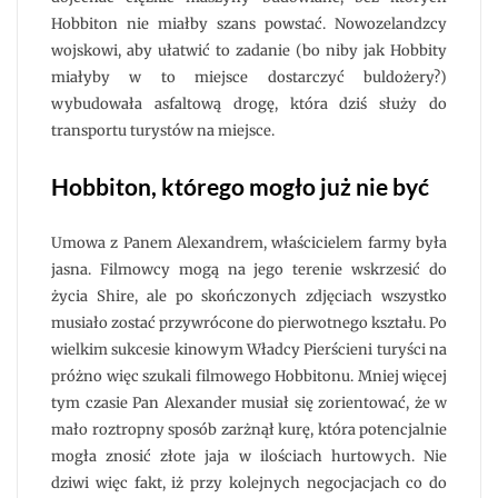
Hobbiton nie miałby szans powstać. Nowozelandzcy
wojskowi, aby ułatwić to zadanie (bo niby jak Hobbity
miałyby w to miejsce dostarczyć buldożery?)
wybudowała asfaltową drogę, która dziś służy do
transportu turystów na miejsce.
Hobbiton, którego mogło już nie być
Umowa z Panem Alexandrem, właścicielem farmy była
jasna. Filmowcy mogą na jego terenie wskrzesić do
życia Shire, ale po skończonych zdjęciach wszystko
musiało zostać przywrócone do pierwotnego kształu. Po
wielkim sukcesie kinowym Władcy Pierścieni turyści na
próżno więc szukali filmowego Hobbitonu. Mniej więcej
tym czasie Pan Alexander musiał się zorientować, że w
mało roztropny sposób zarżnął kurę, która potencjalnie
mogła znosić złote jaja w ilościach hurtowych. Nie
dziwi więc fakt, iż przy kolejnych negocjacjach co do