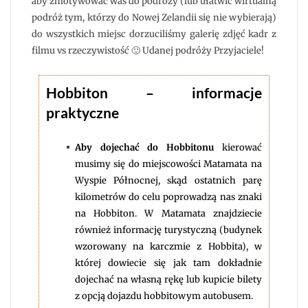
aby zmotywować was do podróży (lub ułatwić wirtualną
podróż tym, którzy do Nowej Zelandii się nie wybierają)
do wszystkich miejsc dorzuciliśmy galerię zdjęć kadr z
filmu vs rzeczywistość 🙂 Udanej podróży Przyjaciele!
Hobbiton – informacje
praktyczne
Aby dojechać do Hobbitonu
kierować
musimy się do miejscowości Matamata na
Wyspie Północnej, skąd ostatnich parę
kilometrów do celu poprowadzą nas znaki
na Hobbiton. W Matamata znajdziecie
również informację turystyczną (budynek
wzorowany na karczmie z Hobbita), w
której dowiecie się jak tam dokładnie
dojechać na własną rękę lub kupicie bilety
z opcją dojazdu hobbitowym autobusem.