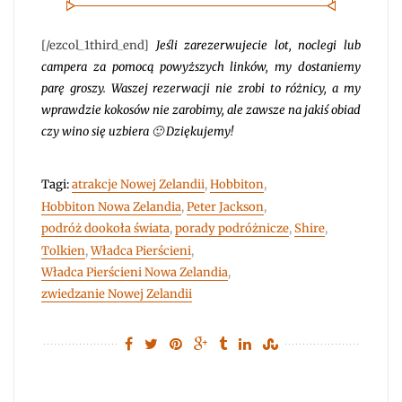
[/ezcol_1third_end]
Jeśli zarezerwujecie lot, noclegi lub
campera za pomocą powyższych linków, my dostaniemy
parę groszy. Waszej rezerwacji nie zrobi to różnicy, a my
wprawdzie kokosów nie zarobimy, ale zawsze na jakiś obiad
czy wino się uzbiera 🙂 Dziękujemy!
Tagi:
atrakcje Nowej Zelandii
,
Hobbiton
,
Hobbiton Nowa Zelandia
,
Peter Jackson
,
podróż dookoła świata
,
porady podróżnicze
,
Shire
,
Tolkien
,
Władca Pierścieni
,
Władca Pierścieni Nowa Zelandia
,
zwiedzanie Nowej Zelandii