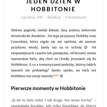
JEDEN DZIEŃ W
HOBBITONIE
Autor
do
2 grudnia, 2017
Redakcja
9 Komentarze
Jeden
dzień
w
Hobbitonie
Zielone pagórki, sielski klimat, lasy, jeziora, kolorowe
drzwiczki do domków… Do tego przyjazne Hobbity oraz
Czarodziej, który nigdy się nie spóźnia, ale zawsze
przybywa wtedy, kiedy ma na to ochotę 😉 Od
niepamiętnych czasów (ok pamiętam, od liceum) moim
marzeniem było, aby choć na chwilę przenieść się do
Hobbitonu. A co z towarzyszami podróży, którzy takich
marzeń nie podzielają? Spoko spoko, na nich też
Hobbiton ma swoje metody
***
😉
Pierwsze momenty w Hobbitonie
„Ej ale tu dużo ludzi. I tak drogo, bez sensu trochę” –
powiedziała Koralina, gdy tylko dotarliśmy do Shire’s