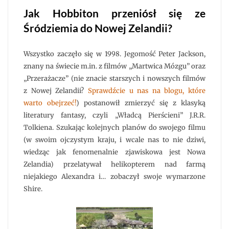
Jak Hobbiton przeniósł się ze
Śródziemia do Nowej Zelandii?
Wszystko zaczęło się w 1998. Jegomość Peter Jackson,
znany na świecie m.in. z filmów „Martwica Mózgu” oraz
„Przerażacze” (nie znacie starszych i nowszych filmów
z Nowej Zelandii?
Sprawdźcie u nas na blogu, które
warto obejrzeć!
) postanowił zmierzyć się z klasyką
literatury fantasy, czyli „Władcą Pierścieni” J.R.R.
Tolkiena. Szukając kolejnych planów do swojego filmu
(w swoim ojczystym kraju, i wcale nas to nie dziwi,
wiedząc jak fenomenalnie zjawiskowa jest Nowa
Zelandia) przelatywał helikopterem nad farmą
niejakiego Alexandra i… zobaczył swoje wymarzone
Shire.