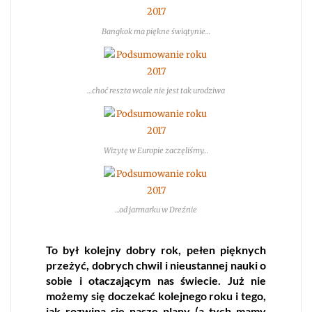
Bangkok ma piękne świątynie…
…choć reszta wcale nie jest tak urodziwa
Wizytę w Europie zaczęliśmy…
…od jarmarku w Dreźnie
To był kolejny dobry rok, pełen pięknych
przeżyć, dobrych chwil i nieustannej nauki o
sobie i otaczającym nas świecie. Już nie
możemy się doczekać kolejnego roku i tego,
jak rozwiną się nasze plany (a tych mamy