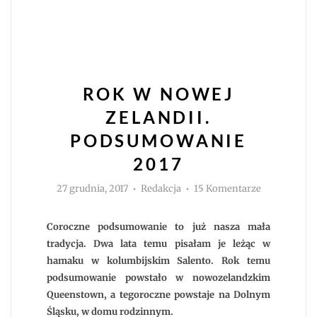
ROK W NOWEJ
ZELANDII.
PODSUMOWANIE
2017
Autor
do
27 grudnia, 2017
Redakcja
15 Komentarze
Rok
w
Nowej
Zelandii.
Coroczne podsumowanie to już nasza mała
Podsumowa
2017
tradycja. Dwa lata temu pisałam je leżąc w
hamaku w kolumbijskim Salento. Rok temu
podsumowanie powstało w nowozelandzkim
Queenstown, a tegoroczne powstaje na Dolnym
Śląsku, w domu rodzinnym.