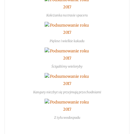
Koleżanka na trasie spaceru
Piękne i wielkie kakadu
Ścigaliśmy wieloryby
Kangury niezbyt się przejmują przechodniami
Z tyłu wodospadu