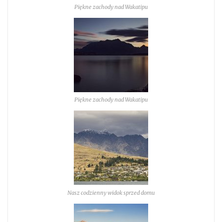
Piękne zachody nad Wakatipu
Piękne zachody nad Wakatipu
Nasz codzienny widok sprzed domu