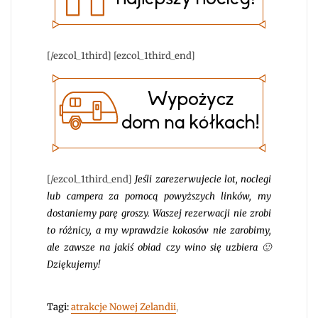
[/ezcol_1third] [ezcol_1third_end]
[/ezcol_1third_end]
Jeśli zarezerwujecie lot, noclegi
lub campera za pomocą powyższych linków, my
dostaniemy parę groszy. Waszej rezerwacji nie zrobi
to różnicy, a my wprawdzie kokosów nie zarobimy,
ale zawsze na jakiś obiad czy wino się uzbiera 🙂
Dziękujemy!
Tagi:
atrakcje Nowej Zelandii
,