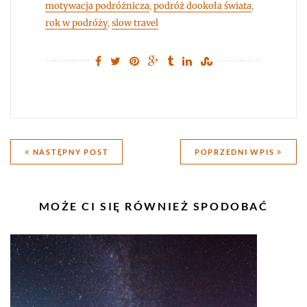
motywacja podróżnicza
,
podróż dookoła świata
,
rok w podróży
,
slow travel
Nawigacja
NASTĘPNY POST
POPRZEDNI WPIS
wpisu
PODOBNE
MOŻE CI SIĘ RÓWNIEŻ SPODOBAĆ
WPISY