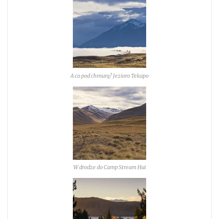
A co pod chmurą? Jezioro Tekapo
W drodze do Camp Stream Hut