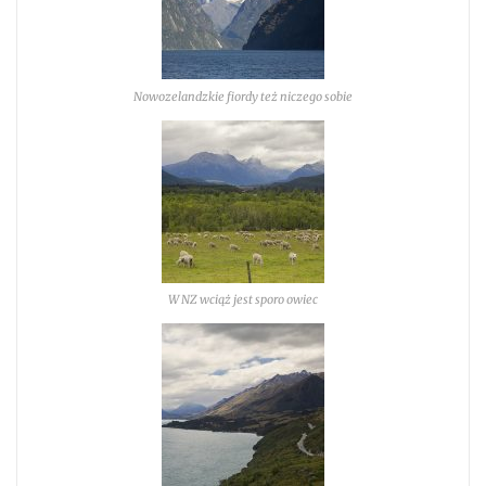
Nowozelandzkie fiordy też niczego sobie
W NZ wciąż jest sporo owiec