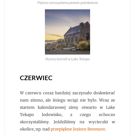
Piękna zorza polarna prawie pod domem
Słynny kościół w Lake Tekapo
CZERWIEC
W czerwcu coraz bardziej zaczynało doskwierać
nam zimno, ale śniegu wciąż nie było. Wraz ze
startem kalendarzowej zimy otwarto w Lake
Tekapo lodowisko, z czego ochoczo
skorzystaliśmy. Jeździliśmy na wycieczki w
okolice, np. nad
przepiękne Jezioro Benmore
.