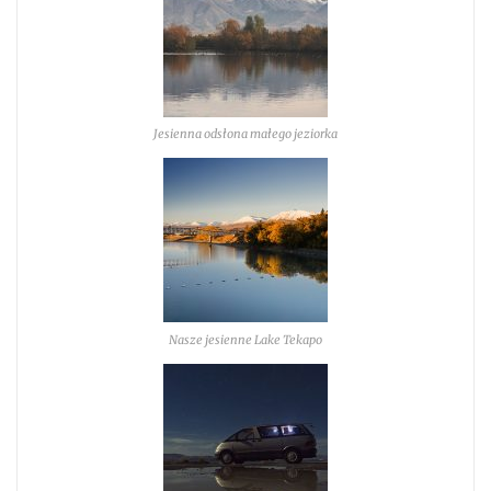
Jesienna odsłona małego jeziorka
Nasze jesienne Lake Tekapo