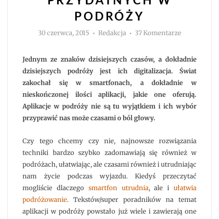
PODRÓŻY
Autor
do
30 czerwca, 2015
Redakcja
37 Komentarze
7
aplikacji
przydatnyc
w
Jednym ze znaków dzisiejszych czasów, a dokładnie
podróży
dzisiejszych podróży jest ich digitalizacja. Świat
zakochał się w smartfonach, a dokładnie w
nieskończonej ilości aplikacji, jakie one oferują.
Aplikacje w podróży nie są tu wyjątkiem i ich wybór
przyprawić nas może czasami o ból głowy.
Czy tego chcemy czy nie, najnowsze rozwiązania
techniki bardzo szybko zadomawiają się również w
podróżach, ułatwiając, ale czasami również i utrudniając
nam życie podczas wyjazdu. Kiedyś przeczytać
mogliście dlaczego
smartfon utrudnia
, ale i
ułatwia
podróżowanie
. Tekstów/super poradników na temat
aplikacji w podróży powstało już wiele i zawierają one