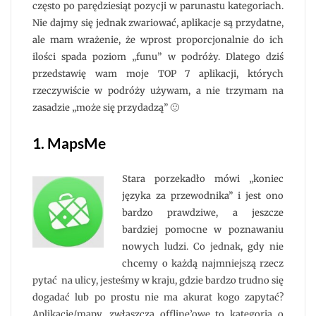
często po parędziesiąt pozycji w parunastu kategoriach.
Nie dajmy się jednak zwariować, aplikacje są przydatne,
ale mam wrażenie, że wprost proporcjonalnie do ich
ilości spada poziom „funu” w podróży. Dlatego dziś
przedstawię wam moje TOP 7 aplikacji, których
rzeczywiście w podróży używam, a nie trzymam na
zasadzie „może się przydadzą” 🙂
1. MapsMe
Stara porzekadło mówi „koniec
języka za przewodnika” i jest ono
bardzo prawdziwe, a jeszcze
bardziej pomocne w poznawaniu
nowych ludzi. Co jednak, gdy nie
chcemy o każdą najmniejszą rzecz
pytać na ulicy, jesteśmy w kraju, gdzie bardzo trudno się
dogadać lub po prostu nie ma akurat kogo zapytać?
Aplikacje/mapy, zwłaszcza offline’owe to kategoria o