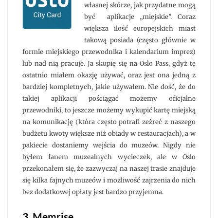
własnej skórze, jak przydatne mogą
być aplikacje „miejskie”. Coraz
większa ilość europejskich miast
takową posiada (często głównie w
formie miejskiego przewodnika i kalendarium imprez)
lub nad nią pracuje. Ja skupię się na Oslo Pass, gdyż tę
ostatnio miałem okazję używać, oraz jest ona jedną z
bardziej kompletnych, jakie używałem. Nie dość, że do
takiej aplikacji pościągać możemy oficjalne
przewodniki, to jeszcze możemy wykupić kartę miejską
na komunikację (która często potrafi zeżreć z naszego
budżetu kwoty większe niż obiady w restauracjach), a w
pakiecie dostaniemy wejścia do muzeów. Nigdy nie
byłem fanem muzealnych wycieczek, ale w Oslo
przekonałem się, że zazwyczaj na naszej trasie znajduje
się kilka fajnych muzeów i możliwość zajrzenia do nich
bez dodatkowej opłaty jest bardzo przyjemna.
3. Memrise