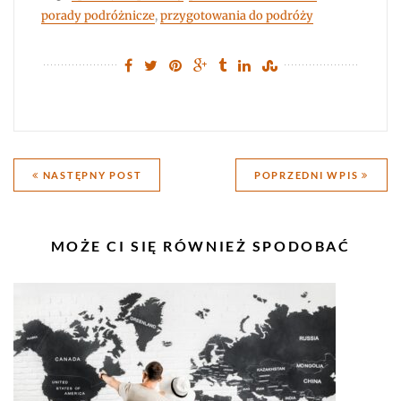
porady podróżnicze
,
przygotowania do podróży
Nawigacja
NASTĘPNY POST
POPRZEDNI WPIS
wpisu
PODOBNE
MOŻE CI SIĘ RÓWNIEŻ SPODOBAĆ
WPISY