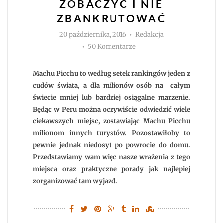
ZOBACZYĆ I NIE
ZBANKRUTOWAĆ
Autor
20 października, 2016
Redakcja
do
50 Komentarze
Machu
Picchu.
Zobaczyć
i
Machu Picchu to według setek rankingów jeden z
nie
zbankrutować
cudów świata, a dla milionów osób na całym
świecie mniej lub bardziej osiągalne marzenie.
Będąc w Peru można oczywiście odwiedzić wiele
ciekawszych miejsc, zostawiając Machu Picchu
milionom innych turystów. Pozostawiłoby to
pewnie jednak niedosyt po powrocie do domu.
Przedstawiamy wam więc nasze wrażenia z tego
miejsca oraz praktyczne porady jak najlepiej
zorganizować tam wyjazd.