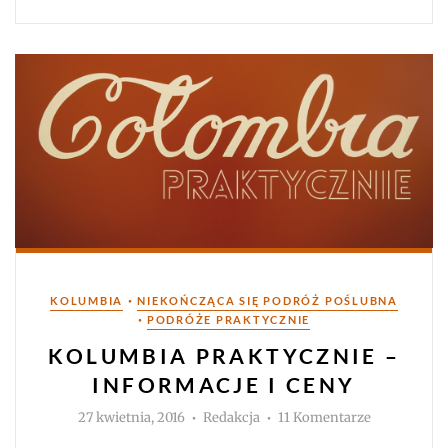
Kategorie
•
KOLUMBIA
NIEKOŃCZĄCA SIĘ PODRÓŻ POŚLUBNA
•
PODRÓŻE PRAKTYCZNIE
KOLUMBIA PRAKTYCZNIE –
INFORMACJE I CENY
Autor
do
27 kwietnia, 2016
Redakcja
11 Komentarze
Kolumbia
praktycznie