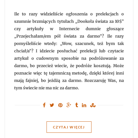
Podróż
za
darmo!
Można?
Ile to razy widzieliście ogłoszenia o prelekcjach o
Nie,
nie
szumnie brzmiących tytułach „Dookoła świata za 10$”
można!
czy artykuły w Internecie dumnie głoszące
„Przejechałam/em pół świata za darmo”? Ile razy
pomyśleliście wtedy: „Wow, szacunek, też bym tak
chciał/a”? I idziecie posłuchać prelekcji lub czytacie
artykuł o cudownym sposobie na podróżowanie za
darmo, bo przecież wiecie, że podróże kosztują. Może
poznacie więc tę tajemniczą metodę, dzięki której inni
mają fajniej, bo jeżdżą za darmo. Rozczaruję Was, na
tym świecie nie ma nic za darmo.
CZYTAJ WIĘCEJ