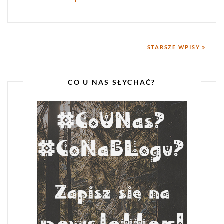
Nawigacja
STARSZE WPISY
po
wpisach
CO U NAS SŁYCHAĆ?