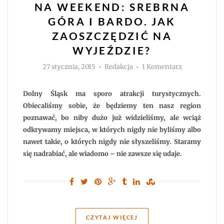
NA WEEKEND: SREBRNA
GÓRA I BARDO. JAK
ZAOSZCZĘDZIĆ NA
WYJEŹDZIE?
Autor
do
27 stycznia, 2015
Redakcja
1 Komentarz
Na
weekend:
Srebrna
Góra
Dolny Śląsk ma sporo atrakcji turystycznych.
i
Bardo.
Obiecaliśmy sobie, że będziemy ten nasz region
Jak
poznawać, bo niby dużo już widzieliśmy, ale wciąż
zaoszczędzić
na
odkrywamy miejsca, w których nigdy nie byliśmy albo
wyjeździe?
nawet takie, o których nigdy nie słyszeliśmy. Staramy
się nadrabiać, ale wiadomo – nie zawsze się udaje.
CZYTAJ WIĘCEJ