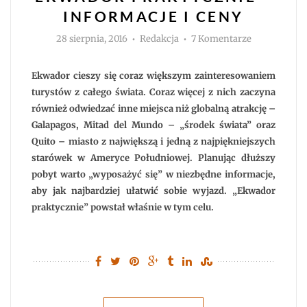
INFORMACJE I CENY
Autor
do
28 sierpnia, 2016
Redakcja
7 Komentarze
Ekwador
praktycznie
–
informacje
Ekwador cieszy się coraz większym zainteresowaniem
i
ceny
turystów z całego świata. Coraz więcej z nich zaczyna
również odwiedzać inne miejsca niż globalną atrakcję –
Galapagos, Mitad del Mundo – „środek świata” oraz
Quito – miasto z największą i jedną z najpiękniejszych
starówek w Ameryce Południowej. Planując dłuższy
pobyt warto „wyposażyć się” w niezbędne informacje,
aby jak najbardziej ułatwić sobie wyjazd. „Ekwador
praktycznie” powstał właśnie w tym celu.