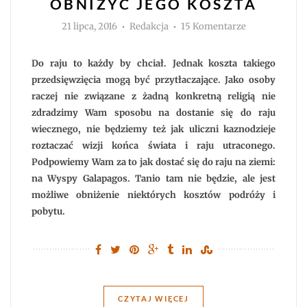
OBNIŻYĆ JEGO KOSZTA
Autor
do
21 lipca, 2016
Redakcja
15 Komentarze
Tanie
Galapagos?
Jak
zorganizować
Do raju to każdy by chciał. Jednak koszta takiego
wyjazd
i
przedsięwzięcia mogą być przytłaczające. Jako osoby
obniżyć
raczej nie związane z żadną konkretną religią nie
jego
koszta
zdradzimy Wam sposobu na dostanie się do raju
wiecznego, nie będziemy też jak uliczni kaznodzieje
roztaczać wizji końca świata i raju utraconego.
Podpowiemy Wam za to jak dostać się do raju na ziemi:
na Wyspy Galapagos. Tanio tam nie będzie, ale jest
możliwe obniżenie niektórych kosztów podróży i
pobytu.
CZYTAJ WIĘCEJ