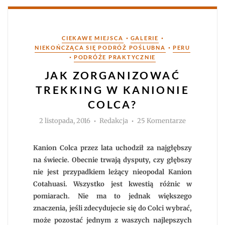
Kategorie
•
•
CIEKAWE MIEJSCA
GALERIE
•
NIEKOŃCZĄCA SIĘ PODRÓŻ POŚLUBNA
PERU
•
PODRÓŻE PRAKTYCZNIE
JAK ZORGANIZOWAĆ
TREKKING W KANIONIE
COLCA?
Autor
do
2 listopada, 2016
Redakcja
25 Komentarze
Jak
zorganizow
trekking
w
Kanion Colca przez lata uchodził za najgłębszy
Kanionie
Colca?
na świecie. Obecnie trwają dysputy, czy głębszy
nie jest przypadkiem leżący nieopodal Kanion
Cotahuasi. Wszystko jest kwestią różnic w
pomiarach. Nie ma to jednak większego
znaczenia, jeśli zdecydujecie się do Colci wybrać,
może pozostać jednym z waszych najlepszych