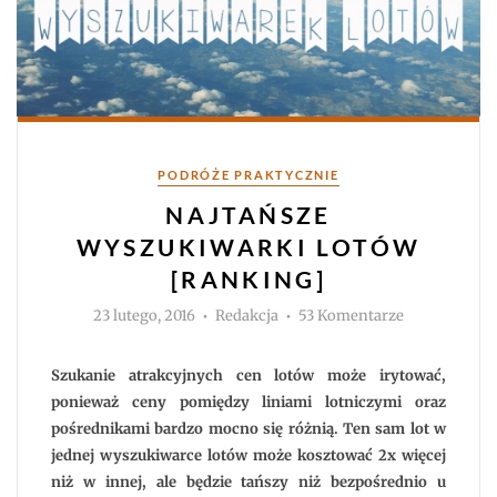
Kategorie
PODRÓŻE PRAKTYCZNIE
NAJTAŃSZE
WYSZUKIWARKI LOTÓW
[RANKING]
Autor
do
23 lutego, 2016
Redakcja
53 Komentarze
Najtańsze
wyszukiwark
lotów
[RANKING]
Szukanie atrakcyjnych cen lotów może irytować,
ponieważ ceny pomiędzy liniami lotniczymi oraz
pośrednikami bardzo mocno się różnią. Ten sam lot w
jednej wyszukiwarce lotów może kosztować 2x więcej
niż w innej, ale będzie tańszy niż bezpośrednio u