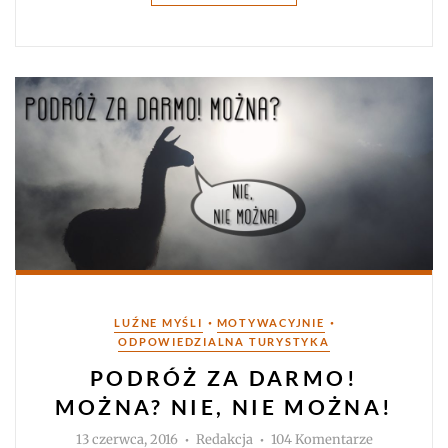
Kategorie
•
•
LUŹNE MYŚLI
MOTYWACYJNIE
ODPOWIEDZIALNA TURYSTYKA
PODRÓŻ ZA DARMO!
MOŻNA? NIE, NIE MOŻNA!
Autor
do
13 czerwca, 2016
Redakcja
104 Komentarze