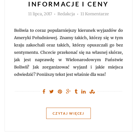
INFORMACJE I CENY
Autor
do
11 lipca, 2017
Redakcja
11 Komentarze
Boliwia
praktycznie
–
informacje
Boliwia to coraz popularniejszy kierunek wyjazdów do
i
ceny
Ameryki Południowej. Znamy takich, którzy się w tym
kraju zakochali oraz takich, którzy opuszczali go bez
sentymentu. Chcecie przekonać się na własnej skórze,
jak jest naprawdę w Wielonarodowym Państwie
Boliwii? Jak zorganizować wyjazd i jakie miejsca
odwiedzić? Poniższy tekst jest właśnie dla was!
CZYTAJ WIĘCEJ