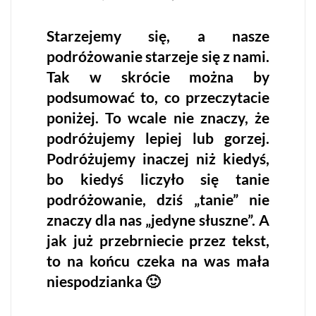
Podróżować
tanio
czy
wygodnie?
Starzejemy się, a nasze
Oto
jest
podróżowanie starzeje się z nami.
pytanie!
Tak w skrócie można by
podsumować to, co przeczytacie
poniżej. To wcale nie znaczy, że
podróżujemy lepiej lub gorzej.
Podróżujemy inaczej niż kiedyś,
bo kiedyś liczyło się tanie
podróżowanie, dziś „tanie” nie
znaczy dla nas „jedyne słuszne”. A
jak już przebrniecie przez tekst,
to na końcu czeka na was mała
niespodzianka 🙂