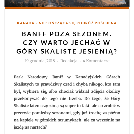
Kategorie
•
KANADA
NIEKOŃCZĄCA SIĘ PODRÓŻ POŚLUBNA
BANFF POZA SEZONEM.
CZY WARTO JECHAĆ W
GÓRY SKALISTE JESIENIĄ?
Autor
do
19 grudnia, 2018
Redakcja
4 Komentarze
Banff
poza
sezonem.
Czy
Park Narodowy Banff w Kanadyjskich Górach
warto
jechać
Skalistych to prawdziwy czad i chyba nikogo, kto tam
w
był, wybiera się, albo chociaż widział zdjęcia okolicy
Góry
Skaliste
przekonywać do tego nie trzeba. Do tego, że Góry
jesienią?
Skaliste latem czy zimą są super to fakt, ale co zrobić w
przerwie pomiędzy sezonami, gdy już trochę za późno
na kąpiele w górskich strumykach, ale za wcześnie na
jazdę na nartach?