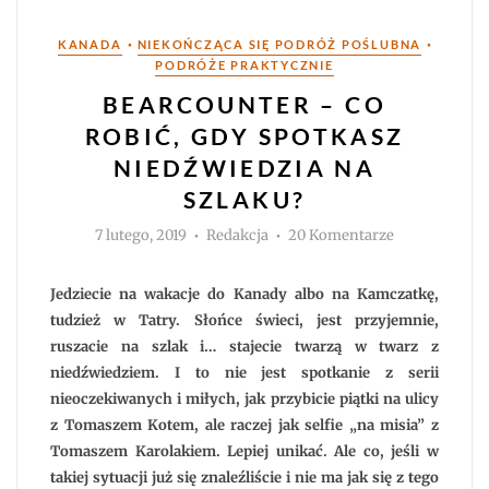
Kategorie
•
•
KANADA
NIEKOŃCZĄCA SIĘ PODRÓŻ POŚLUBNA
PODRÓŻE PRAKTYCZNIE
BEARCOUNTER – CO
ROBIĆ, GDY SPOTKASZ
NIEDŹWIEDZIA NA
SZLAKU?
Autor
do
7 lutego, 2019
Redakcja
20 Komentarze
Bearcounter
–
co
robić,
Jedziecie na wakacje do Kanady albo na Kamczatkę,
gdy
spotkasz
tudzież w Tatry. Słońce świeci, jest przyjemnie,
niedźwiedzia
ruszacie na szlak i… stajecie twarzą w twarz z
na
szlaku?
niedźwiedziem. I to nie jest spotkanie z serii
nieoczekiwanych i miłych, jak przybicie piątki na ulicy
z Tomaszem Kotem, ale raczej jak selfie „na misia” z
Tomaszem Karolakiem. Lepiej unikać. Ale co, jeśli w
takiej sytuacji już się znaleźliście i nie ma jak się z tego