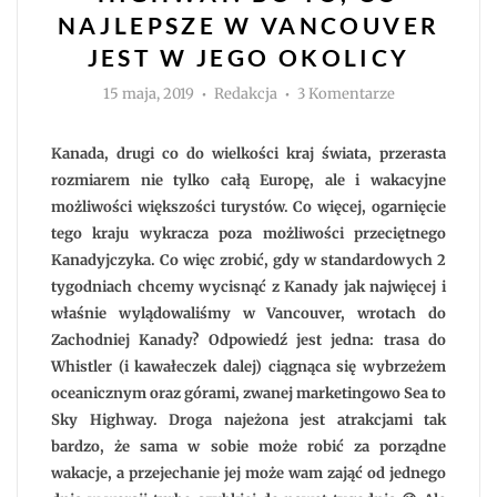
NAJLEPSZE W VANCOUVER
JEST W JEGO OKOLICY
Autor
do
15 maja, 2019
Redakcja
3 Komentarze
Whistler
i
Sea
to
Kanada, drugi co do wielkości kraj świata, przerasta
Sky
Highway.
rozmiarem nie tylko całą Europę, ale i wakacyjne
Bo
możliwości większości turystów. Co więcej, ogarnięcie
to,
co
tego kraju wykracza poza możliwości przeciętnego
najlepsze
w
Kanadyjczyka. Co więc zrobić, gdy w standardowych 2
Vancouver
jest
tygodniach chcemy wycisnąć z Kanady jak najwięcej i
w
jego
właśnie wylądowaliśmy w Vancouver, wrotach do
okolicy
Zachodniej Kanady? Odpowiedź jest jedna: trasa do
Whistler (i kawałeczek dalej) ciągnąca się wybrzeżem
oceanicznym oraz górami, zwanej marketingowo Sea to
Sky Highway. Droga najeżona jest atrakcjami tak
bardzo, że sama w sobie może robić za porządne
wakacje, a przejechanie jej może wam zająć od jednego