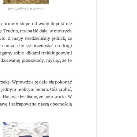
Jest tyczka i jest stromo
 chroniły stopę od wody dopóki nie
. Trudno, trzeba iść dalej w mokrych
yło. Z mapy wiedzieliśmy jednak, że
h można by się przedostać na drugi
omagamy sobie kijkami trekkingowymi
dziewanej przeszkody, myśląc, że to
rzekę. Wprawdzie tę dało się pokonać
u z jednym mokrym butem. Cóż zrobić,
 Hut, wiedzieliśmy, że było warto. W
awę i zafrapowane naszą obecnością