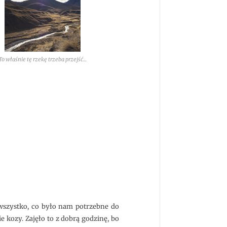
To właśnie tę rzekę trzeba przejść…
wszystko, co było nam potrzebne do
e kozy. Zajęło to z dobrą godzinę, bo