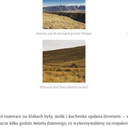
Kanion, a w tle początek jeziora Tekapo
Wreszcie jest! Nasz domek na noc!
eś materace na łóżkach były, stolik i kuchenka opalana drewnem – 
zcze kilka godzin światła dziennego, co wykorzystaliśmy na rozpaleni