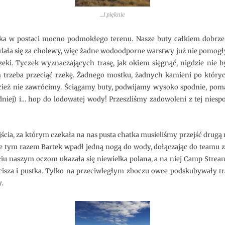
…I pięknie
nka w postaci mocno podmokłego terenu. Nasze buty całkiem dobrze
lała się za cholewy, więc żadne wodoodporne warstwy już nie pomogły
zeki. Tyczek wyznaczających trasę, jak okiem sięgnąć, nigdzie nie b
 trzeba przeciąć rzekę. Żadnego mostku, żadnych kamieni po któryc
zecież nie zawrócimy. Ściągamy buty, podwijamy wysoko spodnie, p
niej) i… hop do lodowatej wody! Przeszliśmy zadowoleni z tej niespo
ścia, za którym czekała na nas pusta chatka musieliśmy przejść drugą 
, że tym razem Bartek wpadł jedną nogą do wody, dołączając do team
u naszym oczom ukazała się niewielka polana, a na niej Camp Stream
isza i pustka. Tylko na przeciwległym zboczu owce podskubywały tr
.