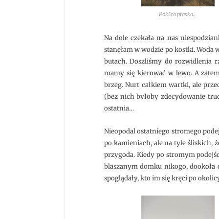
Póki co płasko…
Na dole czekała na nas niespodzia
stanęłam w wodzie po kostki. Woda w
butach. Doszliśmy do rozwidlenia r
mamy się kierować w lewo. A zatem
brzeg. Nurt całkiem wartki, ale pr
(bez nich byłoby zdecydowanie trud
ostatnia…
Nieopodal ostatniego stromego podej
po kamieniach, ale na tyle śliskich
przygoda. Kiedy po stromym podejści
blaszanym domku nikogo, dookoła c
spoglądały, kto im się kręci po okolicy