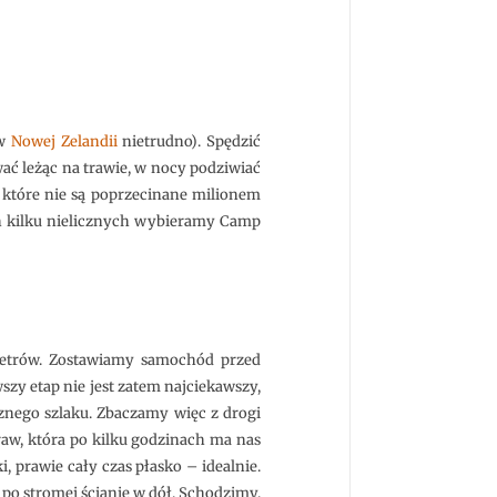
 w
Nowej Zelandii
nietrudno). Spędzić
wać leżąc na trawie, w nocy podziwiać
 które nie są poprzecinane milionem
ych kilku nielicznych wybieramy Camp
metrów. Zostawiamy samochód przed
wszy etap nie jest zatem najciekawszy,
cznego szlaku. Zbaczamy więc z drogi
aw, która po kilku godzinach ma nas
 prawie cały czas płasko – idealnie.
po stromej ścianie w dół. Schodzimy.