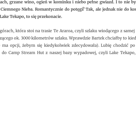
my.
h, grzane wino, ogień w kominku i niebo pełne gwiazd. I to nie byl
Odcięci
od
k Ciemnego Nieba. Romantycznie do potęgi? Tak, ale jednak nie do k
wszystkiego
w
ke Tekapo, to się przekonacie.
Camp
Stream
Hut
rach, która stoi na trasie Te Araroa, czyli szlaku wiodącego z sam
iczącego ok. 3000 kilometrów szlaku. Wprawdzie Bartek chciałby to kied
e ma opcji, żebym się kiedykolwiek zdecydowała). Lubię chodzić po g
eć do Camp Stream Hut z naszej bazy wypadowej, czyli Lake Tekapo