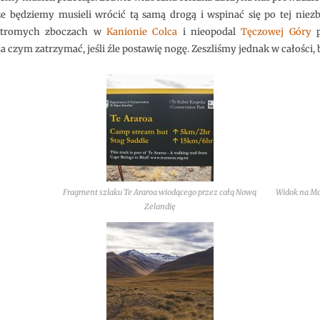
e będziemy musieli wrócić tą samą drogą i wspinać się po tej niezb
 stromych zboczach w
Kanionie Colca
i nieopodal
Tęczowej Góry
p
a czym zatrzymać, jeśli źle postawię nogę. Zeszliśmy jednak w całości, b
Fragment szlaku Te Araroa wiodącego przez całą Nową
Widok na Mou
Zelandię