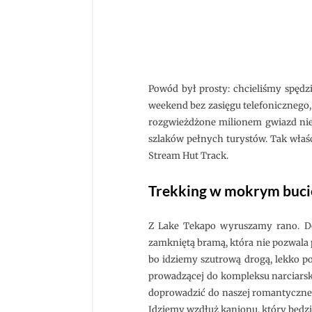
Powód był prosty: chcieliśmy spędz
weekend bez zasięgu telefonicznego, 
rozgwieżdżone milionem gwiazd nieb
szlaków pełnych turystów. Tak właśc
Stream Hut Track.
Trekking w mokrym buci
Z Lake Tekapo wyruszamy rano. Do
zamkniętą bramą, która nie pozwala pr
bo idziemy szutrową drogą, lekko po
prowadzącej do kompleksu narciarsk
doprowadzić do naszej romantycznej 
Idziemy wzdłuż kanionu, który będzi