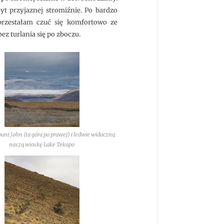
yt przyjaznej stromiźnie. Po bardzo
rzestałam czuć się komfortowo ze
ez turlania się po zboczu.
nt John (ta góra po prawej) i ledwie widoczną
naszą wioskę Lake Tekapo