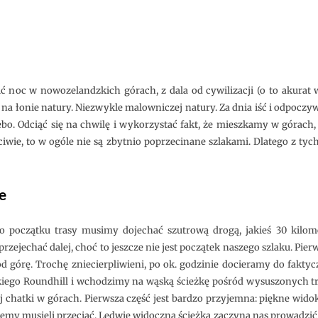
ić noc w nowozelandzkich górach, z dala od cywilizacji (o to akurat
na łonie natury. Niezwykle malowniczej natury. Za dnia iść i odpoczy
o. Odciąć się na chwilę i wykorzystać fakt, że mieszkamy w górach,
iwie, to w ogóle nie są zbytnio poprzecinane szlakami. Dlatego z t
e
 początku trasy musimy dojechać szutrową drogą, jakieś 30 kilo
zejechać dalej, choć to jeszcze nie jest początek naszego szlaku. Pier
d górę. Trochę zniecierpliwieni, po ok. godzinie docieramy do fakty
iego Roundhill i wchodzimy na wąską ścieżkę pośród wysuszonych tr
chatki w górach. Pierwsza część jest bardzo przyjemna: piękne widoki,
emy musieli przeciąć. Ledwie widoczna ścieżka zaczyna nas prowadzić 